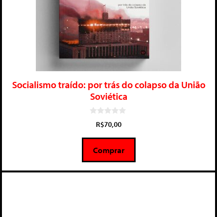
Socialismo traído: por trás do colapso da União
Soviética
0
R$
70,00
d
e
5
Comprar