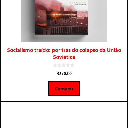
Socialismo traído: por trás do colapso da União
Soviética
0
R$
70,00
d
e
5
Comprar