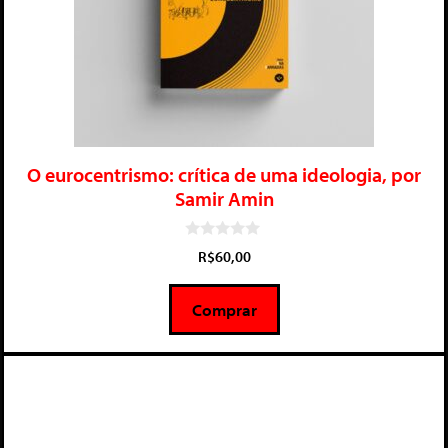
O eurocentrismo: crítica de uma ideologia, por
Samir Amin
0
R$
60,00
d
e
5
Comprar