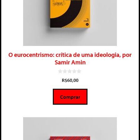
O eurocentrismo: crítica de uma ideologia, por
Samir Amin
0
R$
60,00
d
e
5
Comprar