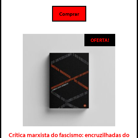
e
5
Comprar
OFERTA!
Crítica marxista do fascismo: encruzilhadas do