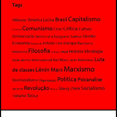
Tags
Capitalismo
Brasil
América Latina
Althusser
Comunismo
Crítica
Crise
Cultura
Cinema
democracia
Direito
Democracia burguesa
Dialética
Economia
Europa
Estado
Fascismo
EUA
Esquerda
Filosofia
Ideologia
História
feminismo
Hegel
França
Luta
Karl Marx
Internacional
Lacan
leninismo
Imperialismo
Marxismo
Lênin
Marx
de classes
Política
Psicanalise
Neoliberalismo
Organização
Revolução
Socialismo
Slavoj Zizek
racismo
Rússia
Tática
Trabalho