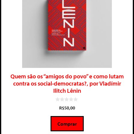
Quem são os “amigos do povo” e como lutam
contra os social-democratas?, por Vladímir
Ilitch Lênin
0
R$
50,00
d
e
5
Comprar