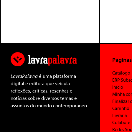
Páginas
Catálogo
LavraPalavra
é uma plataforma
ERP Subsc
digital e editora que veicula
Início
reflexões, críticas, resenhas e
Minha co
notícias sobre diversos temas e
Finalizar
assuntos do mundo contemporâneo.
Carrinho
Livraria
Colabore
Redes Soc