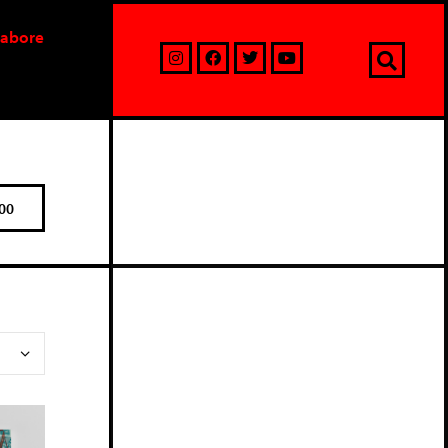
labore
00