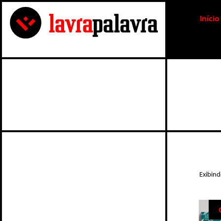
Início
Exibind