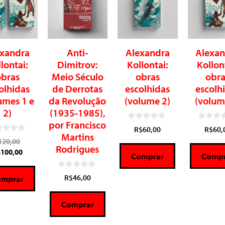
exandra
Anti-
Alexandra
Alexan
lontai:
Dimitrov:
Kollontai:
Kollon
obras
Meio Século
obras
obra
olhidas
de Derrotas
escolhidas
escolh
umes 1 e
da Revolução
(volume 2)
(volum
2)
(1935-1985),
por Francisco
0
0
R$
60,00
R$
60,
d
d
Martins
e
e
120,00
Rodrigues
5
5
$
100,00
Comprar
Compr
0
R$
46,00
omprar
d
e
5
Comprar