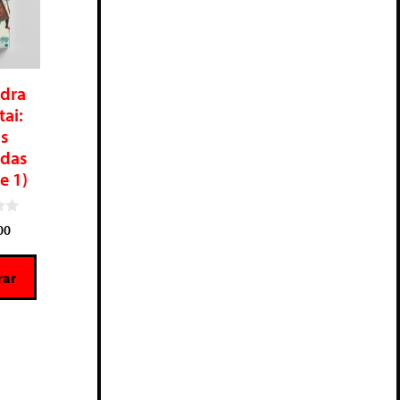
dra
tai:
s
idas
e 1)
00
ar