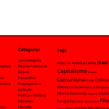
Categorias
Tags
Sem categoria
Brasil
América Latina
Althusser
ription
Revista Palavra de
Capitalismo
Ordem
Cinema
nta
Psicanálise
Comunismo
Crítica
Crise
 compra
Propaganda e
democracia
Democracia burgues
agitação
Economia
Direito
Estad
Esquerda
Política e História
Fil
Europa
Literatura
Fascismo
feminismo
iais
Filosofia
Ideologia
História
Im
Hegel
França