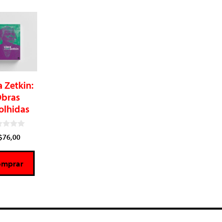
a Zetkin:
bras
olhidas
$
76,00
omprar