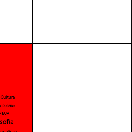
Cultura
a
Dialética
o
EUA
osofia
perialismo