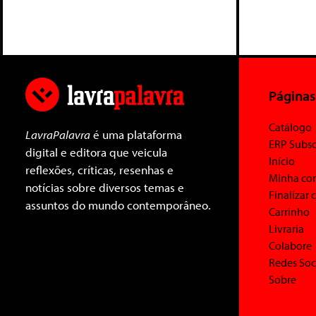
Páginas
Catálogo
LavraPalavra
é uma plataforma
ERP Subsc
digital e editora que veicula
Início
reflexões, críticas, resenhas e
Minha co
notícias sobre diversos temas e
Finalizar
assuntos do mundo contemporâneo.
Carrinho
Livraria
Colabore
Redes Soc
Sobre