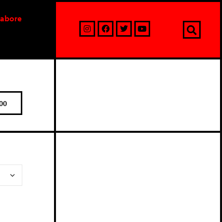
labore
00