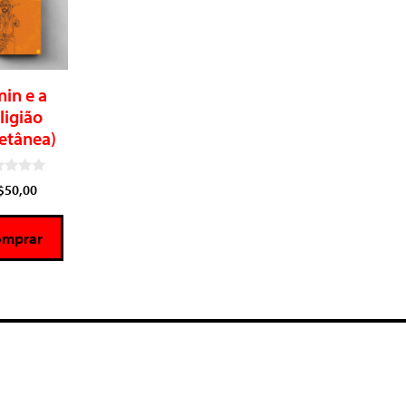
nin e a
ligião
letânea)
$
50,00
omprar