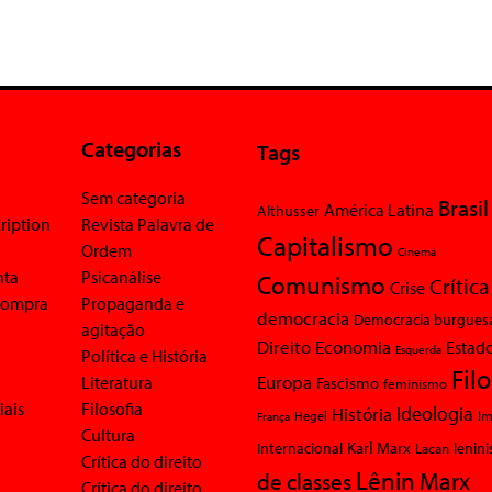
Categorias
Tags
Sem categoria
Brasil
América Latina
Althusser
ription
Revista Palavra de
Capitalismo
Ordem
Cinema
nta
Psicanálise
Comunismo
Crítica
Crise
 compra
Propaganda e
democracia
Democracia burgues
agitação
Economia
Direito
Estad
Esquerda
Política e História
Fil
Europa
Literatura
Fascismo
feminismo
iais
Filosofia
Ideologia
História
Im
Hegel
França
Cultura
Karl Marx
Internacional
Lacan
lenin
Crítica do direito
Lênin
Marx
de classes
Crítica do direito