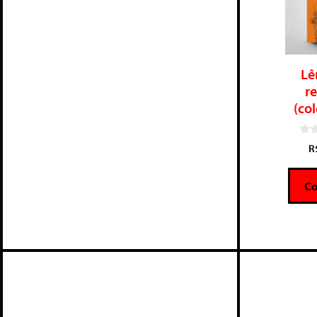
Lê
re
(co
0
R
d
e
5
C