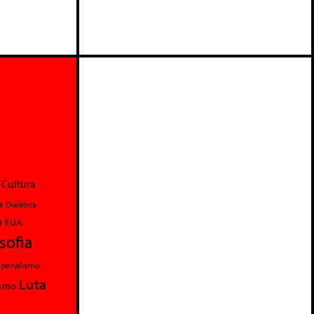
Cultura
a
Dialética
o
EUA
osofia
perialismo
Luta
ismo