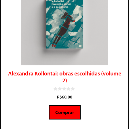
Alexandra Kollontai: obras escolhidas (volume
2)
0
R$
60,00
d
e
5
Comprar