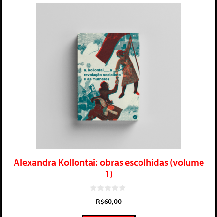
Alexandra Kollontai: obras escolhidas (volume
1)
0
R$
60,00
d
e