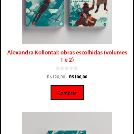
Alexandra Kollontai: obras escolhidas (volumes
1 e 2)
0
R$
120,00
R$
100,00
d
e
5
Comprar