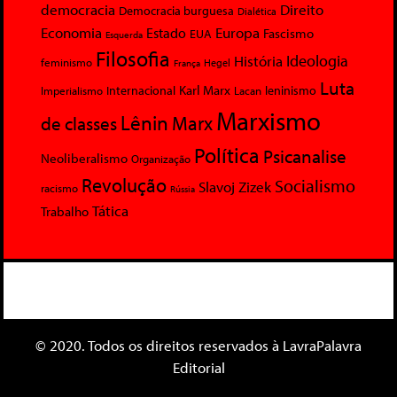
democracia
Direito
Democracia burguesa
Dialética
Economia
Europa
Estado
Fascismo
EUA
Esquerda
Filosofia
Ideologia
História
feminismo
Hegel
França
Luta
Karl Marx
Internacional
Lacan
leninismo
Imperialismo
Marxismo
Lênin
Marx
de classes
Política
Psicanalise
Neoliberalismo
Organização
Revolução
Socialismo
Slavoj Zizek
racismo
Rússia
Tática
Trabalho
© 2020. Todos os direitos reservados à LavraPalavra
Editorial