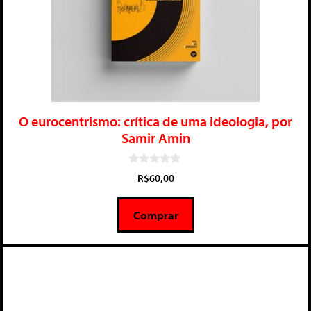
O eurocentrismo: crítica de uma ideologia, por
Samir Amin
0
R$
60,00
d
e
5
Comprar