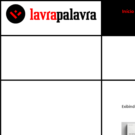
Início
Exibind