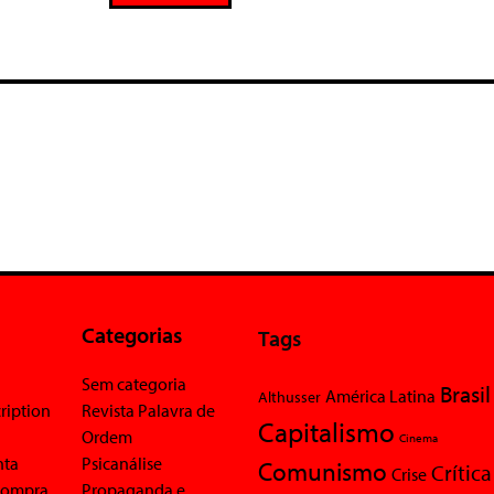
Categorias
Tags
Sem categoria
Brasil
América Latina
Althusser
ription
Revista Palavra de
Capitalismo
Ordem
Cinema
nta
Psicanálise
Comunismo
Crítica
Crise
 compra
Propaganda e