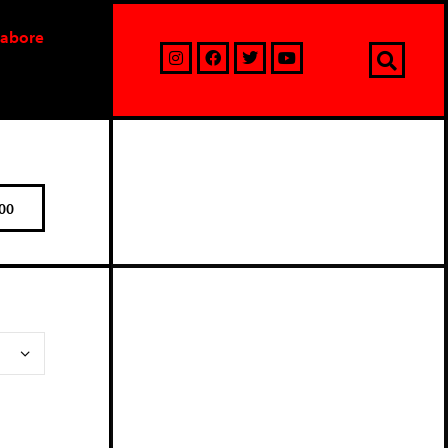
labore
00