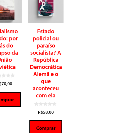
ialismo
Estado
ído: por
policial ou
rás do
paraíso
apso da
socialista? A
nião
República
viética
Democrática
Alemã e o
que
$
70,00
aconteceu
com ela
omprar
0
R$
58,00
d
e
5
Comprar