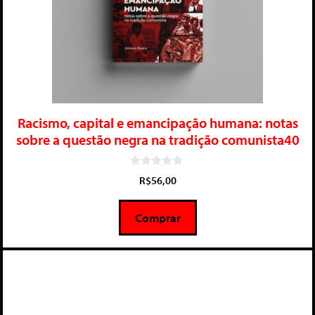
Racismo, capital e emancipação humana: notas
sobre a questão negra na tradição comunista40
0
R$
56,00
d
e
5
Comprar