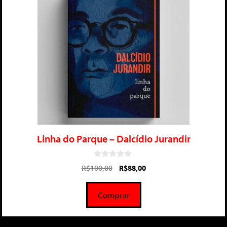
Linha do Parque – Dalcídio Jurandir
0
R$
100,00
R$
88,00
d
e
5
Comprar