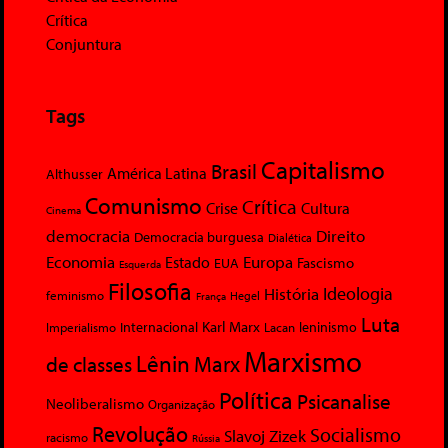
Crítica
Conjuntura
Tags
Capitalismo
Brasil
América Latina
Althusser
Comunismo
Crítica
Crise
Cultura
Cinema
democracia
Direito
Democracia burguesa
Dialética
Economia
Europa
Estado
Fascismo
EUA
Esquerda
Filosofia
Ideologia
História
feminismo
Hegel
França
Luta
Karl Marx
Internacional
Lacan
leninismo
Imperialismo
Marxismo
Lênin
Marx
de classes
Política
Psicanalise
Neoliberalismo
Organização
Revolução
Socialismo
Slavoj Zizek
racismo
Rússia