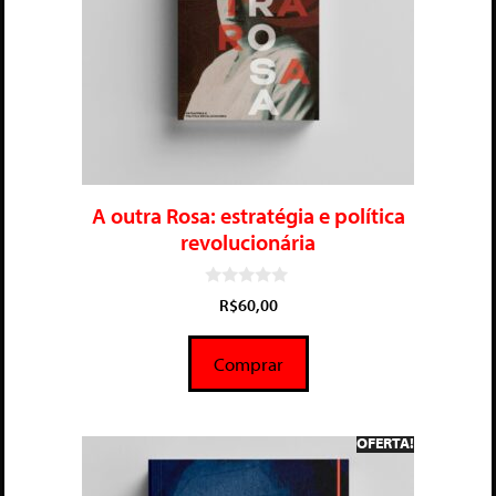
A outra Rosa: estratégia e política
revolucionária
0
R$
60,00
d
e
5
Comprar
OFERTA!