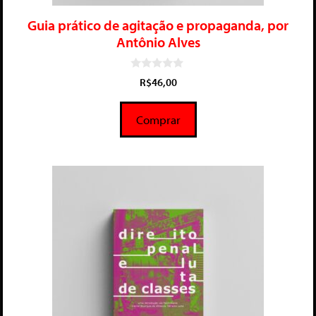
Guia prático de agitação e propaganda, por
Antônio Alves
0
R$
46,00
d
e
5
Comprar