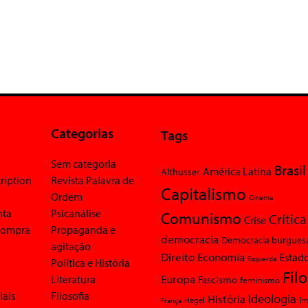
Categorias
Tags
Sem categoria
Brasil
América Latina
Althusser
ription
Revista Palavra de
Capitalismo
Ordem
Cinema
nta
Psicanálise
Comunismo
Crítica
Crise
 compra
Propaganda e
democracia
Democracia burgues
agitação
Economia
Direito
Estad
Esquerda
Política e História
Fil
Europa
Literatura
Fascismo
feminismo
iais
Filosofia
Ideologia
História
Im
Hegel
França