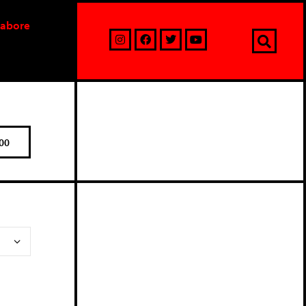
labore
00