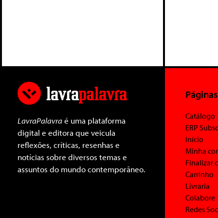
Páginas
Catálogo
LavraPalavra
é uma plataforma
ERP Subsc
digital e editora que veicula
Início
reflexões, críticas, resenhas e
Minha co
notícias sobre diversos temas e
Finalizar
assuntos do mundo contemporâneo.
Carrinho
Livraria
Colabore
Redes Soc