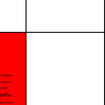
Cultura
a
Dialética
o
EUA
osofia
perialismo