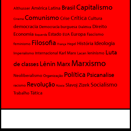
Capitalismo
Brasil
América Latina
Althusser
Comunismo
Crítica
Crise
Cultura
Cinema
democracia
Direito
Democracia burguesa
Dialética
Economia
Europa
Estado
Fascismo
EUA
Esquerda
Filosofia
Ideologia
História
feminismo
Hegel
França
Luta
Karl Marx
Internacional
Lacan
leninismo
Imperialismo
Marxismo
Lênin
Marx
de classes
Política
Psicanalise
Neoliberalismo
Organização
Revolução
Socialismo
Slavoj Zizek
racismo
Rússia
Tática
Trabalho