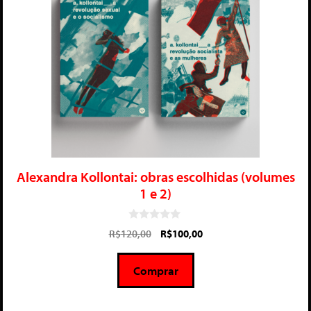
Alexandra Kollontai: obras escolhidas (volumes
1 e 2)
0
R$
120,00
R$
100,00
d
e
5
Comprar