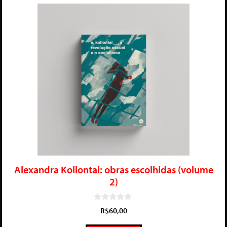
Alexandra Kollontai: obras escolhidas (volume
2)
0
R$
60,00
d
e