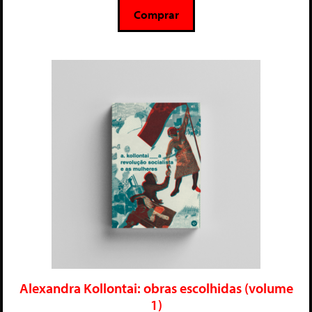
5
Comprar
Alexandra Kollontai: obras escolhidas (volume
1)