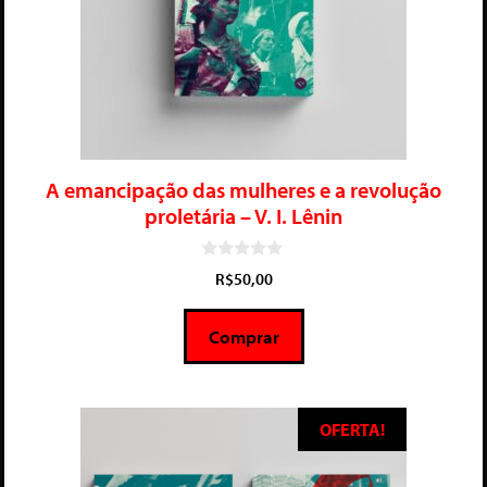
A emancipação das mulheres e a revolução
proletária – V. I. Lênin
0
R$
50,00
d
e
5
Comprar
OFERTA!