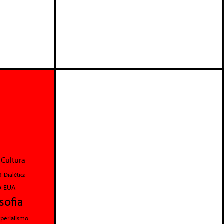
Cultura
a
Dialética
o
EUA
osofia
perialismo