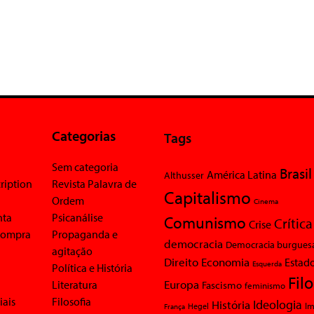
Categorias
Tags
Sem categoria
Brasil
América Latina
Althusser
ription
Revista Palavra de
Capitalismo
Ordem
Cinema
nta
Psicanálise
Comunismo
Crítica
Crise
 compra
Propaganda e
democracia
Democracia burgues
agitação
Economia
Direito
Estad
Esquerda
Política e História
Fil
Europa
Literatura
Fascismo
feminismo
iais
Filosofia
Ideologia
História
Im
Hegel
França