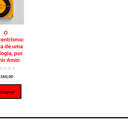
O
centrismo:
ica de uma
logia, por
ir Amin
R$
60,00
omprar