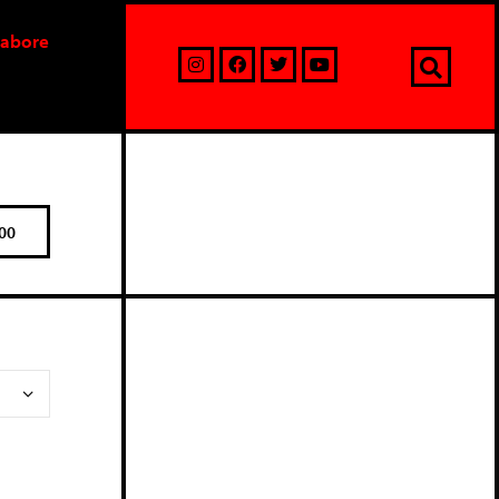
labore
00