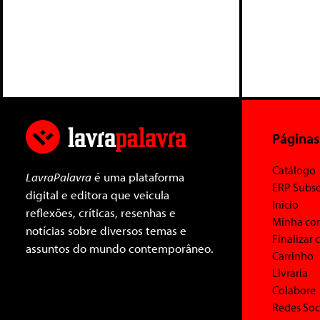
Páginas
Catálogo
LavraPalavra
é uma plataforma
ERP Subsc
digital e editora que veicula
Início
reflexões, críticas, resenhas e
Minha co
notícias sobre diversos temas e
Finalizar
assuntos do mundo contemporâneo.
Carrinho
Livraria
Colabore
Redes Soc