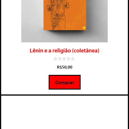
Lênin e a religião (coletânea)
0
R$
50,00
d
e
5
Comprar