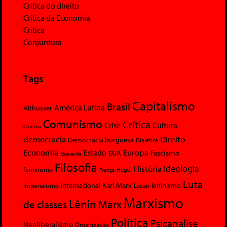
Crítica do direito
Crítica da Economia
Crítica
Conjuntura
Tags
Capitalismo
Brasil
América Latina
Althusser
Comunismo
Crítica
Crise
Cultura
Cinema
democracia
Direito
Democracia burguesa
Dialética
Economia
Europa
Estado
Fascismo
EUA
Esquerda
Filosofia
Ideologia
História
feminismo
Hegel
França
Luta
Karl Marx
Internacional
Lacan
leninismo
Imperialismo
Marxismo
Lênin
Marx
de classes
Política
Psicanalise
Neoliberalismo
Organização