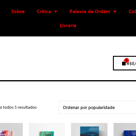
Sobre
Crítica
Palavra de Ordem
Co
Livraria
0
R$
0,
o todos 5 resultados