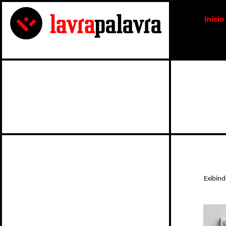
Início
Exibind