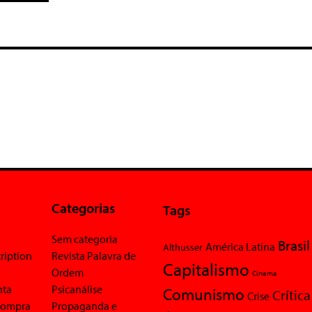
Categorias
Tags
Sem categoria
Brasil
América Latina
Althusser
ription
Revista Palavra de
Capitalismo
Ordem
Cinema
nta
Psicanálise
Comunismo
Crítica
Crise
 compra
Propaganda e