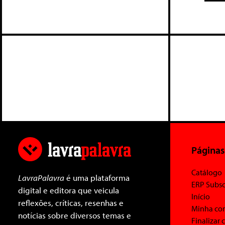
Páginas
Catálogo
LavraPalavra
é uma plataforma
ERP Subsc
digital e editora que veicula
Início
reflexões, críticas, resenhas e
Minha co
notícias sobre diversos temas e
Finalizar