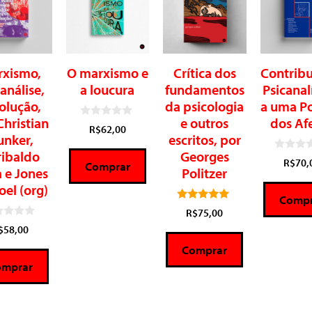
xismo,
O marxismo e
Crítica dos
Contribu
análise,
a loucura
fundamentos
Psicanal
olução,
da psicologia
a uma Po
Christian
e outros
dos Af
0
R$
62,00
d
unker,
escritos, por
e
ribaldo
Georges
5
0
R$
70,
Comprar
d
 e Jones
Politzer
e
el (org)
5
Compr
5.00
R$
75,00
de 5
$
58,00
Comprar
omprar