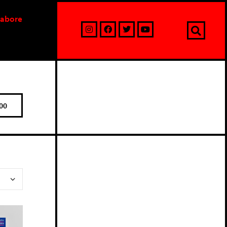
labore
00