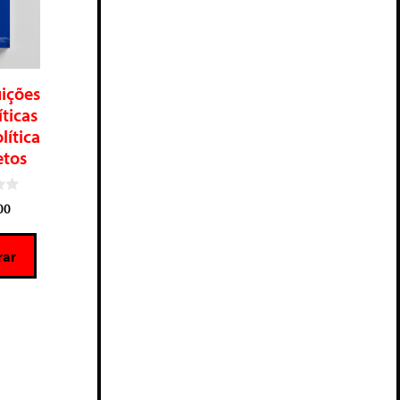
ições
íticas
lítica
etos
00
ar