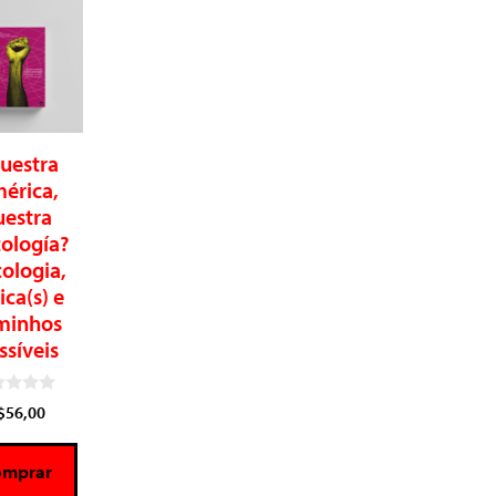
uestra
érica,
uestra
cología?
cologia,
tica(s) e
minhos
ssíveis
$
56,00
omprar