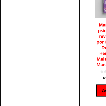
Mar
psic
rev
por 
D
He
Maia
Mano
0
R
d
e
5
C