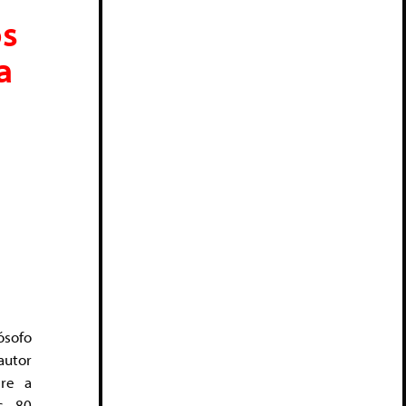
s
a
ósofo
autor
bre a
os 80