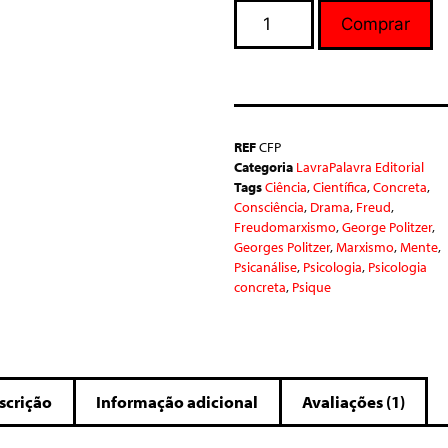
Comprar
REF
CFP
Categoria
LavraPalavra Editorial
Tags
Ciência
,
Científica
,
Concreta
,
Consciência
,
Drama
,
Freud
,
Freudomarxismo
,
George Politzer
,
Georges Politzer
,
Marxismo
,
Mente
,
Psicanálise
,
Psicologia
,
Psicologia
concreta
,
Psique
scrição
Informação adicional
Avaliações (1)