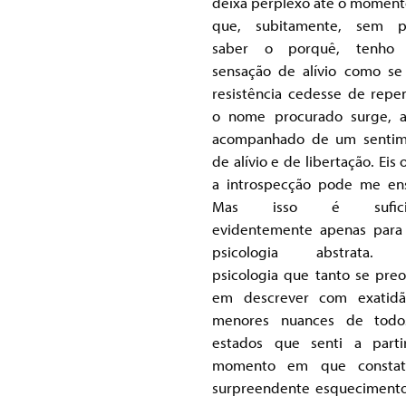
deixa perplexo até o momen
que, subitamente, sem p
saber o porquê, tenho
sensação de alívio como s
resistência cedesse de repe
o nome procurado surge, af
acompanhado de um sentim
de alívio e de libertação. Eis
a introspecção pode me ens
Mas isso é suficie
evidentemente apenas par
psicologia abstrata. 
psicologia que tanto se pre
em descrever com exatidã
menores nuances de todo
estados que senti a part
momento em que constat
surpreendente esquecimento