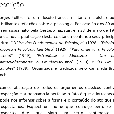
escrição
rges Politzer foi um filósofo francês, militante marxista e a
 brilhantes reflexões sobre a psicologia. Por ocasião dos 80 a
 seu assassinato pela Gestapo nazistas, em 23 de maio de 19
unciamos a publicação desta coletânea contendo seus princip
ritos: “
Crítica dos Fundamentos da Psicologia
” (1928), “
Psicol
ológica e Psicologia Científica
” (1929), “
Para onde vai a Psicol
ncreta?
” (1929), “
Psicanálise e Marxismo – Um fa
ntrarrevolucionário: o Freudomarxismo
” (1933) e “
O Fim
canálise
” (1939). Organizada e traduzida pelo camarada Br
nchi.
açamos abstração de todos os argumentos clássicos contr
trospecção e suponhamo-la perfeita: o fato é que a introspec
 pode nos informar sobre a forma e o conteúdo do ato que 
trospectamos. Esqueci um nome que conheço bem; se
trospecto, direi que sinto um certo sentimento