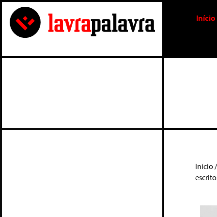
Início
Início
escrito