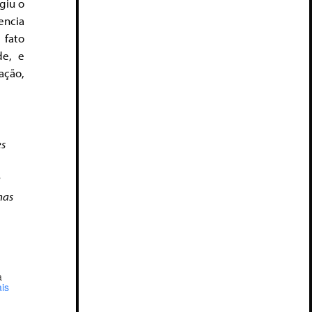
giu o
ncia
 fato
de, e
ação,
es
a
nas
a
is