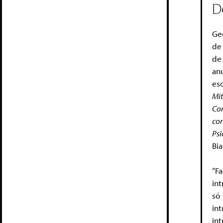
D
Geo
de
de
an
esc
Mit
Co
co
Psi
Bia
“F
in
só
in
in