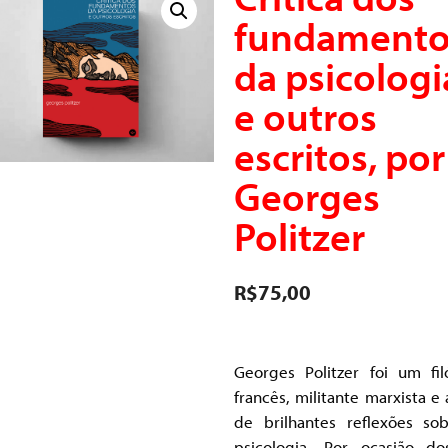
fundamento
da psicologi
e outros
escritos, por
Georges
Politzer
R$
75,00
Georges Politzer foi um fil
francês, militante marxista e 
de brilhantes reflexões so
psicologia. Por ocasião d