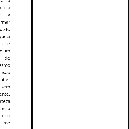
tra a
o-la
ue a
ormar
o ato
queci
; se
to um
 de
esmo
nsão
saber
 sem
ente,
rteza
ência
tempo
a, me