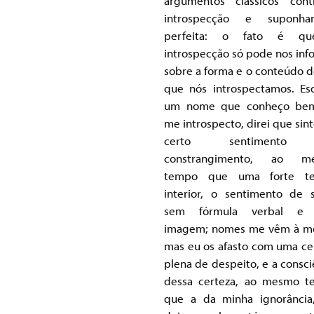
argumentos clássicos con
introspecção e suponham
perfeita: o fato é q
introspecção só pode nos inf
sobre a forma e o conteúdo d
que nós introspectamos. Es
um nome que conheço bem
me introspecto, direi que sin
certo sentimento
constrangimento, ao m
tempo que uma forte te
interior, o sentimento de 
sem fórmula verbal e
imagem; nomes me vêm à m
mas eu os afasto com uma ce
plena de despeito, e a consci
dessa certeza, ao mesmo 
que a da minha ignorânci