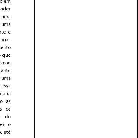
to em
oder
 uma
e uma
nte e
inal,
ento
 o que
inar.
nte
a uma
Essa
ocupa
o as
s os
ir do
ei o
, até