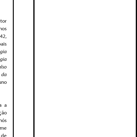
utor
nos
42,
ais
ogia
ogia
lso
 da
uno
a a
ção
nós
 me
 de