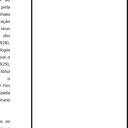
pela
 maio
cação
 seus
a dos
1928),
logia
vai a
29),
falso
o: o
 Fim
izada
Bruno
os os