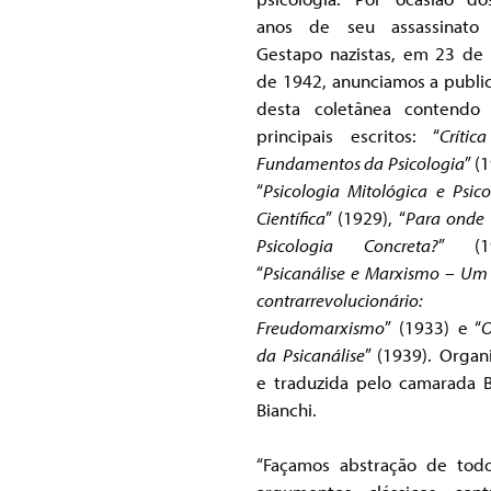
anos de seu assassinato 
Gestapo nazistas, em 23 de
de 1942, anunciamos a publi
desta coletânea contendo
principais escritos: “
Crític
Fundamentos da Psicologia
” (
“
Psicologia Mitológica e Psico
Científica
” (1929), “
Para onde 
Psicologia Concreta?
” (19
“
Psicanálise e Marxismo – Um 
contrarrevolucionári
Freudomarxismo
” (1933) e “
O
da Psicanálise
” (1939). Organ
e traduzida pelo camarada 
Bianchi.
“Façamos abstração de tod