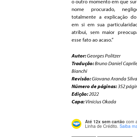
o outro momento em que sur
nome procurado, neglige
totalmente a explicação do
em si em sua particularida
atribui, sem maior preocup
esse fato ao acaso.”
Autor:
Georges Politzer
Tradução:
Bruno Daniel Capril
Bianchi
Revisão:
Giovana Aranda Silv
Número de páginas:
352 pági
Edição:
2022
Capa:
Vinícius Okada
Até 12x sem cartão
com 
Linha de Crédito.
Saiba ma