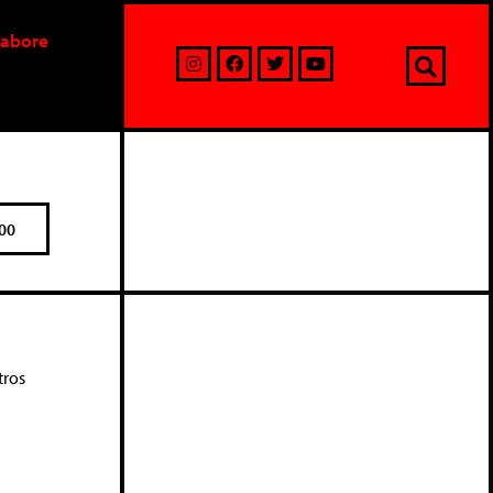
labore
00
tros