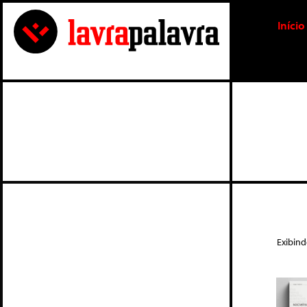
Início
Exibin