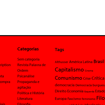
Categorias
Tags
Sem categoria
Brasil
América Latina
Althusser
ription
Revista Palavra de
Capitalismo
Ordem
Cinema
nta
Psicanálise
Comunismo
Crítica
Crise
 compra
Propaganda e
democracia
Democracia burgues
agitação
Economia
Direito
Estad
Esquerda
Política e História
Fil
Europa
Literatura
Fascismo
feminismo
iais
Filosofia