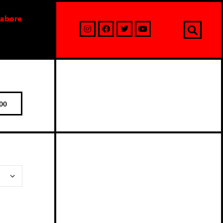
labore
00