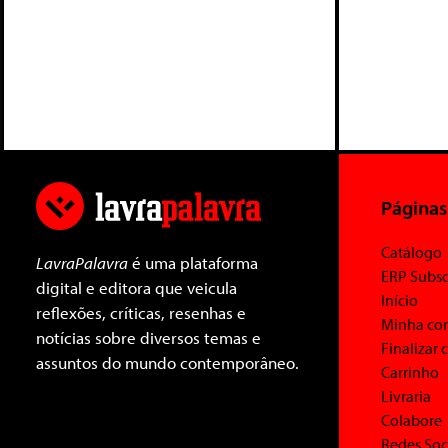
Páginas
Catálogo
LavraPalavra
é uma plataforma
ERP Subsc
digital e editora que veicula
Início
reflexões, críticas, resenhas e
Minha co
notícias sobre diversos temas e
Finalizar
assuntos do mundo contemporâneo.
Carrinho
Livraria
Colabore
Redes Soc