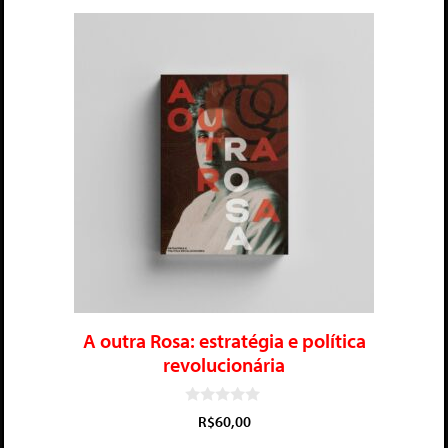
A outra Rosa: estratégia e política
revolucionária
0
R$
60,00
d
e