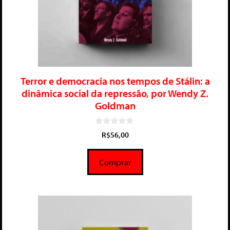
Terror e democracia nos tempos de Stálin: a
dinâmica social da repressão, por Wendy Z.
Goldman
0
R$
56,00
d
e
5
Comprar