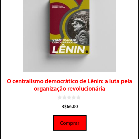
O centralismo democrático de Lênin: a luta pela
organização revolucionária
0
R$
66,00
d
e
5
Comprar