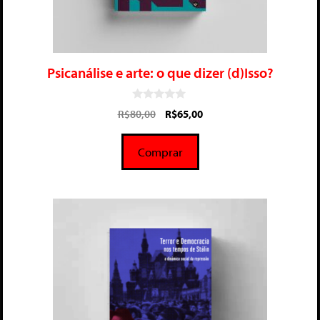
Psicanálise e arte: o que dizer (d)Isso?
0
R$
80,00
R$
65,00
d
e
5
Comprar