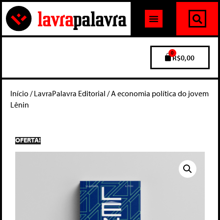
0
R$
0,00
Início
/
LavraPalavra Editorial
/ A economia política do jovem
Lênin
OFERTA!