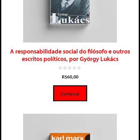
A responsabilidade social do filósofo e outros
escritos políticos, por György Lukács
0
R$
60,00
d
e
5
Comprar