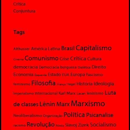
Crítica
Conjuntura
Tags
Capitalismo
Brasil
América Latina
Althusser
Comunismo
Crítica
Crise
Cultura
Cinema
democracia
Direito
Democracia burguesa
Dialética
Economia
Europa
Estado
Fascismo
EUA
Esquerda
Filosofia
Ideologia
História
feminismo
Hegel
França
Luta
Karl Marx
Internacional
Lacan
leninismo
Imperialismo
Marxismo
Lênin
Marx
de classes
Política
Psicanalise
Neoliberalismo
Organização
Revolução
Socialismo
Slavoj Zizek
racismo
Rússia