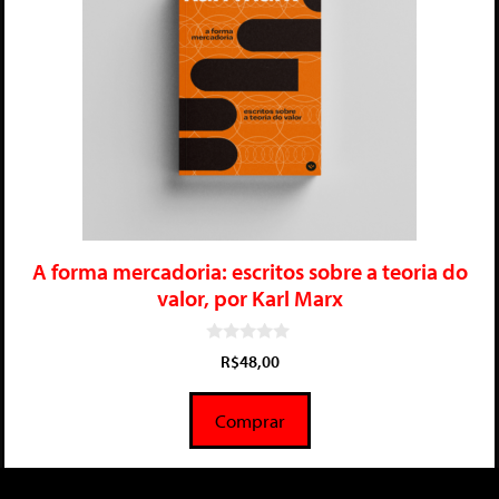
A forma mercadoria: escritos sobre a teoria do
valor, por Karl Marx
0
R$
48,00
d
e
5
Comprar