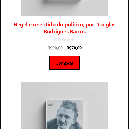
Hegel e o sentido do político, por Douglas
Rodrigues Barros
0
R$
90,00
R$
70,00
d
e
5
Comprar