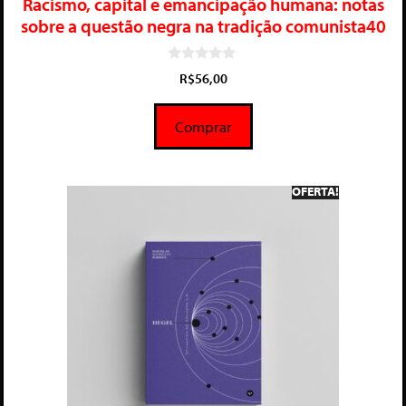
Racismo, capital e emancipação humana: notas
sobre a questão negra na tradição comunista40
0
R$
56,00
d
e
5
Comprar
OFERTA!