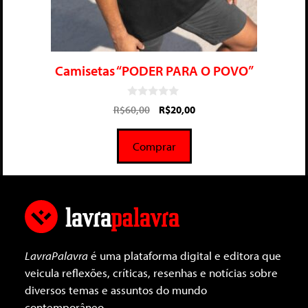
Camisetas “PODER PARA O POVO”
0
R$
60,00
R$
20,00
d
e
5
Comprar
LavraPalavra
é uma plataforma digital e editora que
veicula reflexões, críticas, resenhas e notícias sobre
diversos temas e assuntos do mundo
contemporâneo.