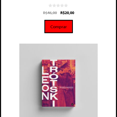
0
R$
46,00
R$
20,00
d
e
5
Comprar