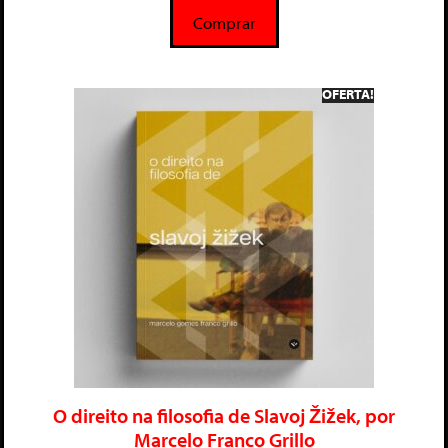
5
Comprar
OFERTA!
O direito na filosofia de Slavoj Žižek, por
Marcelo Franco Grillo