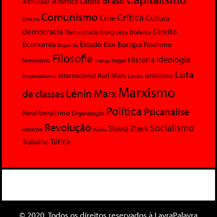
América Latina
Althusser
Comunismo
Crítica
Crise
Cultura
Cinema
democracia
Direito
Democracia burguesa
Dialética
Economia
Europa
Estado
Fascismo
EUA
Esquerda
Filosofia
Ideologia
História
feminismo
Hegel
França
Luta
Karl Marx
Internacional
Lacan
leninismo
Imperialismo
Marxismo
Lênin
Marx
de classes
Política
Psicanalise
Neoliberalismo
Organização
Revolução
Socialismo
Slavoj Zizek
racismo
Rússia
Tática
Trabalho
© 2020. Todos os direitos reservados à LavraPalavra