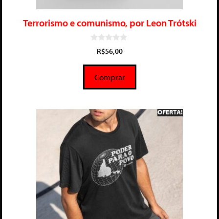
Terrorismo e comunismo, por Leon Trótski
0
R$
56,00
d
e
5
Comprar
OFERTA!