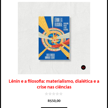
Lênin e a filosofia: materialismo, dialética e a
crise nas ciências
0
R$
50,00
d
e