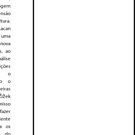
agem
ensão
tura.
acan
e uma
 nova
s, ao
lise
ições
am o
do o
eiras
Žižek
isso
fazer
iente
a os
E, do