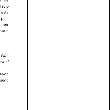
fácio
 esta
 pela
s por
osa e
.
 Cian
cioni
lves,
randa