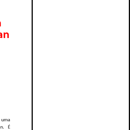
a
an
s uma
an. É