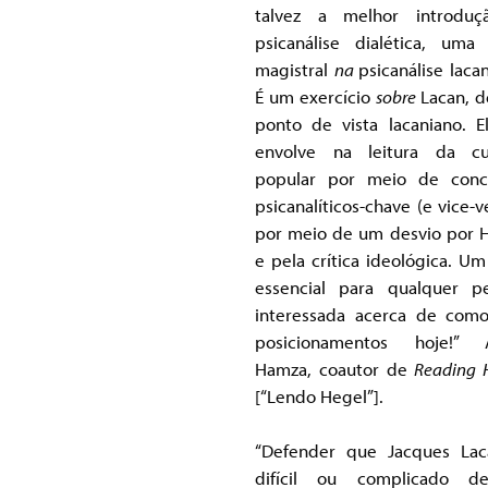
talvez a melhor introduç
psicanálise dialética, uma
magistral
na
psicanálise laca
É um exercício
sobre
Lacan, 
ponto de vista lacaniano. E
envolve na leitura da cu
popular por meio de conc
psicanalíticos-chave (e vice-v
por meio de um desvio por 
e pela crítica ideológica. Um 
essencial para qualquer p
interessada acerca de com
posicionamentos hoje!” 
Hamza, coautor de
Reading 
[“Lendo Hegel”].
“Defender que Jacques La
difícil ou complicado d