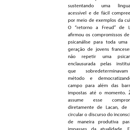
sustentando uma lingu
acessível e de fácil compre
por meio de exemplos da cul
O “retorno a Freud” de L
afirmou os compromissos d
psicanálise para toda uma
geração de jovens francese
não repetir uma psicaná
enclausurada pelas institu
que sobredeterminav
método e democratizan
campo para além das barr
impostas até o momento. 
assume esse comprom
diretamente de Lacan, de 
circular o discurso do inconsc
de maneira produtiva par
impasses da atualidade. 