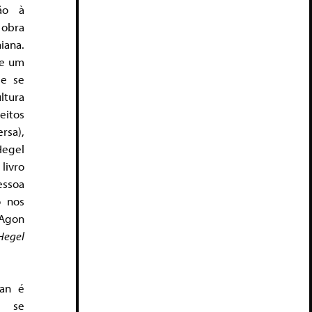
ão à
 obra
niana.
de um
le se
ltura
eitos
ersa),
Hegel
livro
essoa
o nos
Agon
Hegel
can é
e se