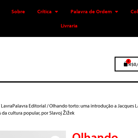
Sobre
Crítica
Palavra de Ordem
Co
Livraria
0
R$
0,
/
LavraPalavra Editorial
/ Olhando torto: uma introdução a Jacques 
s da cultura popular, por Slavoj Žižek
Olhando