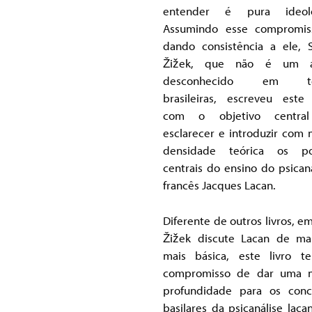
entender é pura ideolog
Assumindo esse compromis
dando consistência a ele, S
Žižek, que não é um a
desconhecido em te
brasileiras, escreveu este 
com o objetivo centra
esclarecer e introduzir com 
densidade teórica os po
centrais do ensino do psicana
francês Jacques Lacan.
Diferente de outros livros, e
Žižek discute Lacan de ma
mais básica, este livro 
compromisso de dar uma m
profundidade para os conc
basilares da psicanálise lacan