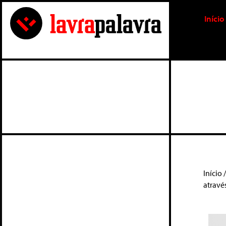
Início
Início
atravé