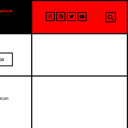
labore
00
Lacan