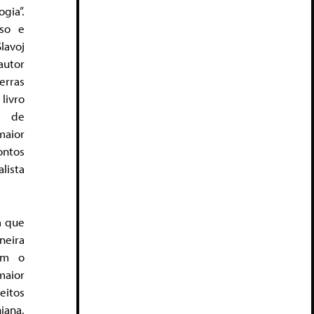
ia”.
so e
lavoj
utor
rras
livro
l de
maior
ntos
lista
m que
neira
tem o
aior
eitos
iana,