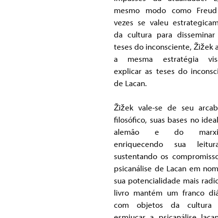
mesmo modo como Freud
vezes se valeu estrategica
da cultura para disseminar
teses do inconsciente, Žižek 
a mesma estratégia vis
explicar as teses do inconsc
de Lacan.
Žižek vale-se de seu arca
filosófico, suas bases no idea
alemão e do marxis
enriquecendo sua leitu
sustentando os compromiss
psicanálise de Lacan em no
sua potencialidade mais radic
livro mantém um franco di
com objetos da cultura 
esmiuçar a psicanálise lacan