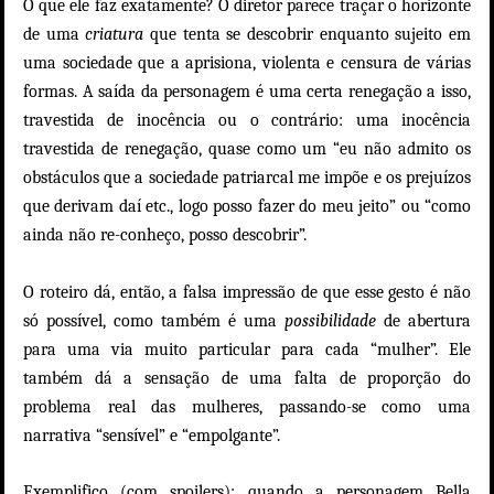
O que ele faz exatamente? O diretor parece traçar o horizonte
de uma
criatura
que tenta se descobrir enquanto sujeito em
uma sociedade que a aprisiona, violenta e censura de várias
formas. A saída da personagem é uma certa renegação a isso,
travestida de inocência ou o contrário: uma inocência
travestida de renegação, quase como um “eu não admito os
obstáculos que a sociedade patriarcal me impõe e os prejuízos
que derivam daí etc., logo posso fazer do meu jeito” ou “como
ainda não re-conheço, posso descobrir”.
O roteiro dá, então, a falsa impressão de que esse gesto é não
só possível, como também é uma
possibilidade
de abertura
para uma via muito particular para cada “mulher”. Ele
também dá a sensação de uma falta de proporção do
problema real das mulheres, passando-se como uma
narrativa “sensível” e “empolgante”.
Exemplifico (com spoilers): quando a personagem Bella