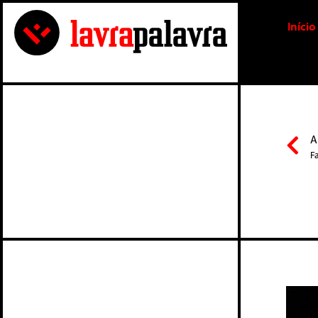
Início
A
F