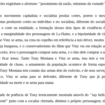
eles englobam o aforismo ‘’pessimismo da razão, otimismo da vontade’
o movimento capitalista e socialista produz cortes, porem o mo
istas produzem cortes no indivíduo e no socialista, diferente do social
 o corte na totalidade, a formação desses dois tipos de existência 
 a marginalidade dos personagens de La Haine, e a bipolaridade de cl
ue Vinz se arma, na cena no espelho em referência a taxi driver, mostr
gia burguesa, e o conservadorismo do filme que Vinz via em relação a
ticeiro, leva o personagem comprar uma arma, e o fato dele comprar a a
e ficar tenso. Tanto Tony Montana e Vinz se arma, isso tem a ve
ridade de classe, o armamento da população acontece de forma espo
Tony Montana tem contato das armas deis do exército, e de seus serviç
ico, Vinz se arma para se defender, diferente de Tony que já p
lidade na morte e se arma para matar.
ade de potência de Tony ironicamente mostrada através do ‘’say hell
friend’’ junto com a cocaína cheirada, diminui o próprio personagem, d