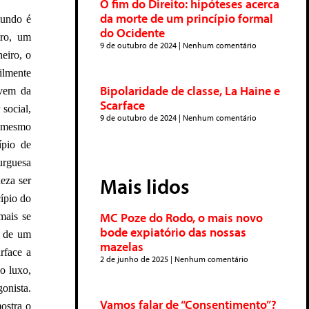
O fim do Direito: hipóteses acerca
da morte de um princípio formal
mundo é
do Ocidente
iro, um
9 de outubro de 2024
Nenhum comentário
eiro, o
ilmente
Bipolaridade de classe, La Haine e
 vem da
Scarface
 social,
9 de outubro de 2024
Nenhum comentário
o mesmo
ípio de
urguesa
Mais lidos
deza ser
ípio do
MC Poze do Rodo, o mais novo
mais se
bode expiatório das nossas
e de um
mazelas
rface a
2 de junho de 2025
Nenhum comentário
o luxo,
onista.
Vamos falar de “Consentimento”?
ostra o