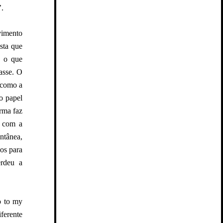
’.
vimento
ista que
é o que
asse. O
a como a
o papel
rma faz
r com a
ntânea,
os para
erdeu a
o to my
iferente