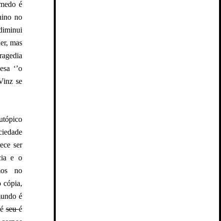
 medo é
nino no
diminui
er, mas
ragedia
esa ‘’o
Vinz se
utópico
ciedade
ece ser
cia e o
mos no
 cópia,
mundo é
 é
seu
é