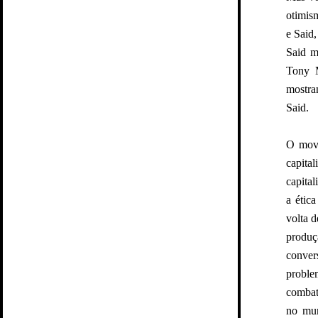
otimis
e Said
Said m
Tony M
mostra
Said.
O movi
capital
capital
a étic
volta 
produç
conver
proble
combate
no mun