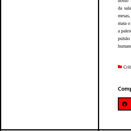
nosso’
da sal
mesas,
mata o
a pales
pulsão
human
Crí
Comp