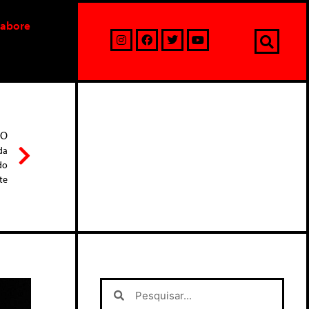
labore
MO
da
do
te