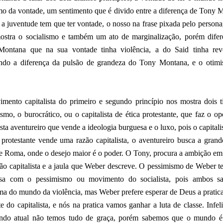
mo da vontade, um sentimento que é divido entre a diferença de Tony 
, a juventude tem que ter vontade, o nosso na frase pixada pelo person
ostra o socialismo e também um ato de marginalização, porém difer
ontana que na sua vontade tinha violência, a do Said tinha rev
ndo a diferença da pulsão de grandeza do Tony Montana, e o otim
mento capitalista do primeiro e segundo princípio nos mostra dois t
ismo, o burocrático, ou o capitalista de ética protestante, que faz o o
ista aventureiro que vende a ideologia burguesa e o luxo, pois o capital
a protestante vende uma razão capitalista, o aventureiro busca a grand
de Roma, onde o desejo maior é o poder. O Tony, procura a ambição em
ão capitalista e a jaula que Weber descreve. O pessimismo de Weber 
sa com o pessimismo ou movimento do socialista, pois ambos 
ma do mundo da violência, mas Weber prefere esperar de Deus a pratica
 do capitalista, e nós na pratica vamos ganhar a luta de classe. Infe
do atual não temos tudo de graça, porém sabemos que o mundo é