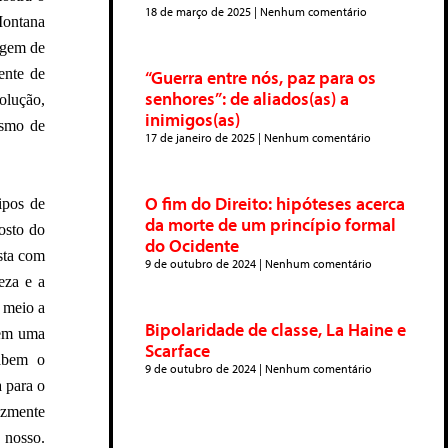
18 de março de 2025
Nenhum comentário
Montana
agem de
ente de
“Guerra entre nós, paz para os
senhores”: de aliados(as) a
olução,
inimigos(as)
ismo de
17 de janeiro de 2025
Nenhum comentário
O fim do Direito: hipóteses acerca
ipos de
da morte de um princípio formal
posto do
do Ocidente
ista com
9 de outubro de 2024
Nenhum comentário
eza e a
 meio a
Bipolaridade de classe, La Haine e
tem uma
Scarface
sabem o
9 de outubro de 2024
Nenhum comentário
 para o
lizmente
 nosso.