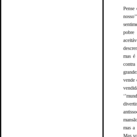
Pense 
nosso’
sentim
pobre 
aceitá
descren
mas é 
contra
grande
vende o
vendid
‘’mund
divert
antiss
mansão
mas a 
Mas vo