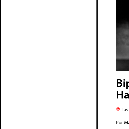
Bi
Ha
Lav
Por M