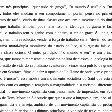
em três princípios ‘’quer tudo de graça’’, ‘’o mundo é seu’’ e o ‘’
’, todos eles mudam o seu comportamento, porém pense no prime
ento de razão, vindo de duas classes que aceitam o movimento do dinh
que trabalha também pode falar isso, a ideologia burguesa é fac
vel, o trabalho tem o ganho com dinheiro, o ter de graça é utopia,
ça em uma revolução, vender a força de trabalho seria ‘’devir’’ do ser
uma moral-dupla moralismo do estado político, a burguesia fala 
 a classe ociosa. O outro principio ‘’ o mundo é seu’’ é um princ
za, que também representa o problema da luta de classes, a ideologia b
 estilo de vida do capitalismo aventureiro, vimos essa pulsão de gran
a em Scarface, filme que faz o oposto de La Haine de onde vem o princ
o é nosso’’, esse mostra um movimento socialista do Said que está 
indo com os amigos e reagindo a marginalidade e o racismo, diferent
ocial no movimento capitalista com pensamento de imperador, em Sca
 de Tony Montana é daquele que quer o que a burguesia tem, não só 
ganancia e a inveja, ambição de um movimento capitalista do protag
ltando a falar dos dois últimos princípios, a vontade de ter o mundo m