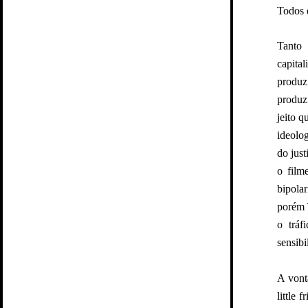
Todos 
Tanto 
capital
produz
produz
jeito q
ideolo
do jus
o film
bipola
porém 
o tráf
sensibi
A vont
little 