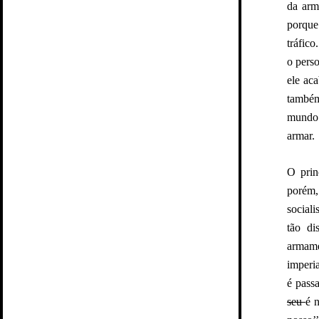
da arm
porque
tráfic
o pers
ele ac
também
mundo 
armar.
O prin
porém,
social
tão di
armam
imperi
é pass
seu
é 