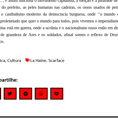
’… e assim funciona o movimento capitalista, a eleição e a pirâmide de
a do prefeito, as peles humanas nas cadeiras, os ossos usados de per
 o canibalismo moderno da democracia burguesa, onde ‘’o mundo é
 proletariado que quer o mundo para todos, pois vivemos o imperialism
tina está em guerra, onde a ucrânia e o nacionalismo russo estão em di
 de grandeza de Ares e os soldados, afinal somos o reflexo de Deu
os.
tica
,
Cultura
La Haine
,
Scarface
artilhe: