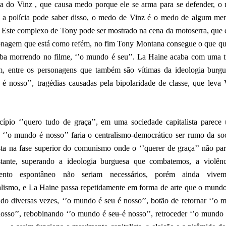
a do Vinz , que causa medo porque ele se arma para se defender, o
 a polícia pode saber disso, o medo de Vinz é o medo de algum me
o. Este complexo de Tony pode ser mostrado na cena da motoserra, que 
onagem que está como refém, no fim Tony Montana consegue o que qu
aba morrendo no filme, ‘’o mundo é seu’’. La Haine acaba com uma t
, entre os personagens que também são vítimas da ideologia burgu
é nosso’’, tragédias causadas pela bipolaridade de classe, que leva 
cípio ‘’quero tudo de graça’’, em uma sociedade capitalista parece 
 ‘’o mundo é nosso’’ faria o centralismo-democrático ser rumo da so
ista na fase superior do comunismo onde o ‘’querer de graça’’ não par
stante, superando a ideologia burguesa que combatemos, a violên
ento espontâneo não seriam necessários, porém ainda vive
alismo, e La Haine passa repetidamente em forma de arte que o mundo
ado diversas vezes, ‘’o mundo é
seu
é nosso’’, botão de retornar ‘’o 
nosso’’, rebobinando ‘’o mundo é
seu
é nosso’’, retroceder ‘’o mundo