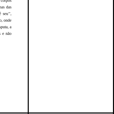
 corpos
nas das
 seu’’,
o, onde
sputa, a
s e não