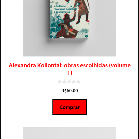
Alexandra Kollontai: obras escolhidas (volume
1)
0
R$
60,00
d
e
5
Comprar