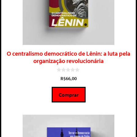
O centralismo democrático de Lênin: a luta pela
organização revolucionária
0
R$
66,00
d
e
5
Comprar