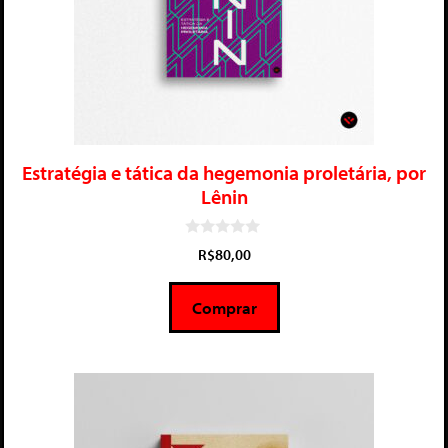
Estratégia e tática da hegemonia proletária, por
Lênin
0
R$
80,00
d
e
5
Comprar