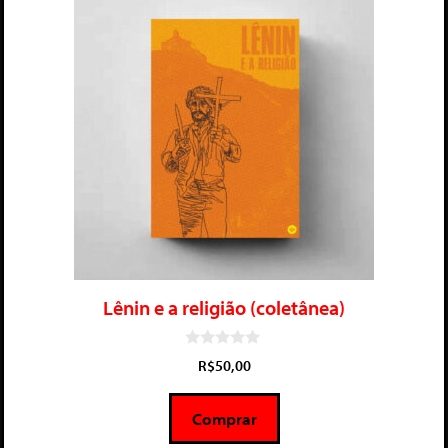
Lênin e a religião (coletânea)
0
R$
50,00
d
e
5
Comprar