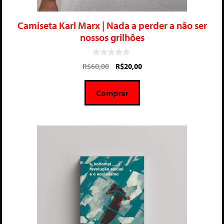
Camiseta Karl Marx | Nada a perder a não ser
nossos grilhões
0
R$
60,00
R$
20,00
d
e
5
Comprar