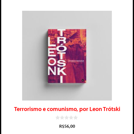
Terrorismo e comunismo, por Leon Trótski
0
R$
56,00
d
e