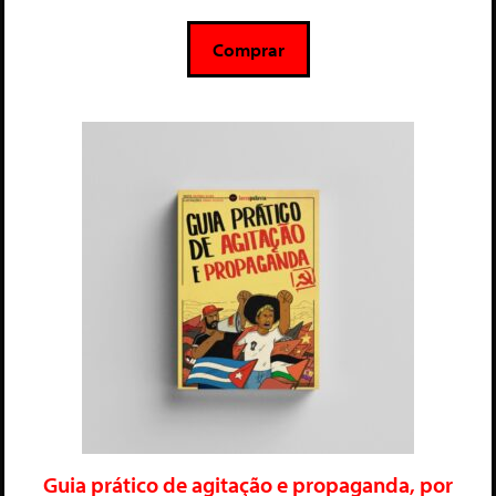
e
5
Comprar
Guia prático de agitação e propaganda, por