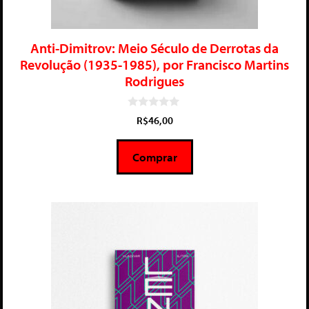
Anti-Dimitrov: Meio Século de Derrotas da
Revolução (1935-1985), por Francisco Martins
Rodrigues
0
R$
46,00
d
e
5
Comprar