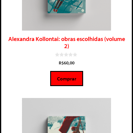
Alexandra Kollontai: obras escolhidas (volume
2)
0
R$
60,00
d
e
5
Comprar