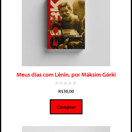
Meus dias com Lênin, por Máksim Górki
0
R$
30,00
d
e
5
Comprar