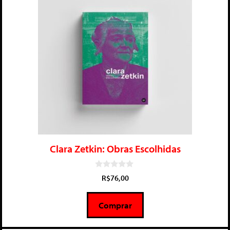
Clara Zetkin: Obras Escolhidas
0
R$
76,00
d
e
5
Comprar