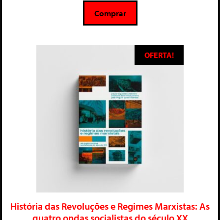
5
Comprar
OFERTA!
História das Revoluções e Regimes Marxistas: As
quatro ondas socialistas do século XX