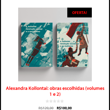
OFERTA!
Alexandra Kollontai: obras escolhidas (volumes
1 e 2)
0
R$
120,00
R$
100,00
d