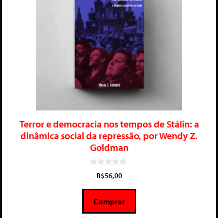
Terror e democracia nos tempos de Stálin: a
dinâmica social da repressão, por Wendy Z.
Goldman
0
R$
56,00
d
e
5
Comprar