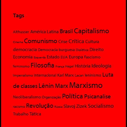
Tags
Capitalismo
Brasil
América Latina
Althusser
Comunismo
Crítica
Crise
Cultura
Cinema
democracia
Direito
Democracia burguesa
Dialética
Economia
Europa
Estado
Fascismo
EUA
Esquerda
Filosofia
Ideologia
História
feminismo
Hegel
França
Luta
Karl Marx
Internacional
Lacan
leninismo
Imperialismo
Marxismo
Lênin
Marx
de classes
Política
Psicanalise
Neoliberalismo
Organização
Revolução
Socialismo
Slavoj Zizek
racismo
Rússia
Tática
Trabalho