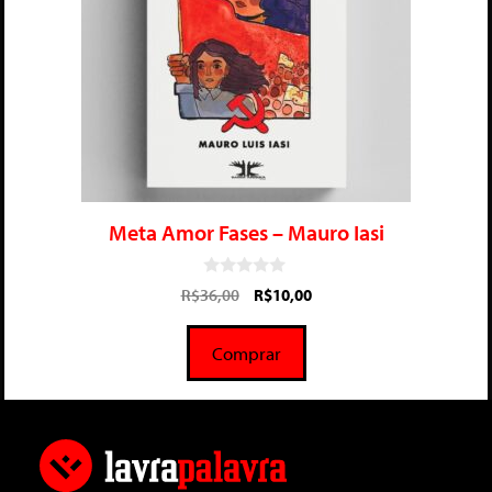
Meta Amor Fases – Mauro Iasi
0
R$
36,00
R$
10,00
d
e
5
Comprar