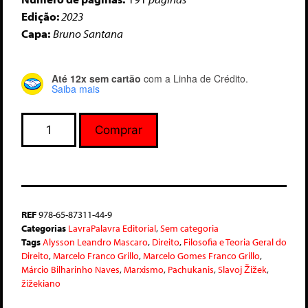
Edição:
2023
Capa:
Bruno Santana
Até 12x sem cartão
com a Linha de Crédito.
Saiba mais
Comprar
REF
978-65-87311-44-9
Categorias
LavraPalavra Editorial
,
Sem categoria
Tags
Alysson Leandro Mascaro
,
Direito
,
Filosofia e Teoria Geral do
Direito
,
Marcelo Franco Grillo
,
Marcelo Gomes Franco Grillo
,
Márcio Bilharinho Naves
,
Marxismo
,
Pachukanis
,
Slavoj Žižek
,
žižekiano