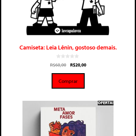
Camiseta: Leia Lênin, gostoso demais.
0
R$
60,00
R$
20,00
d
e
5
Comprar
OFERTA!