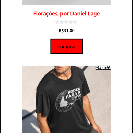
Florações, por Daniel Lage
0
R$
31,00
d
e
5
Comprar
OFERTA!