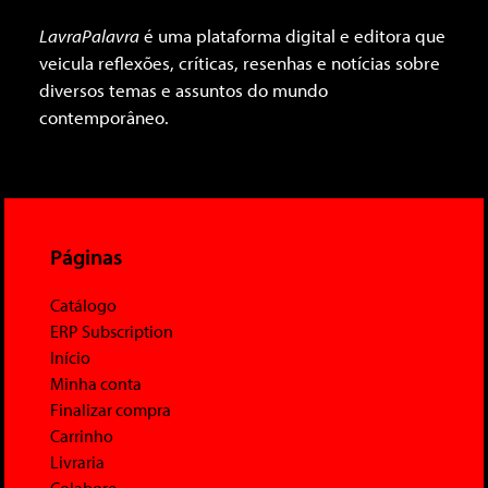
LavraPalavra
é uma plataforma digital e editora que
veicula reflexões, críticas, resenhas e notícias sobre
diversos temas e assuntos do mundo
contemporâneo.
Páginas
Catálogo
ERP Subscription
Início
Minha conta
Finalizar compra
Carrinho
Livraria
Colabore