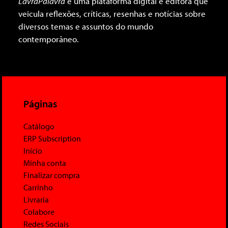
LavraPalavra
é uma plataforma digital e editora que
veicula reflexões, críticas, resenhas e notícias sobre
diversos temas e assuntos do mundo
contemporâneo.
Páginas
Catálogo
ERP Subscription
Início
Minha conta
Finalizar compra
Carrinho
Livraria
Colabore
Redes Sociais