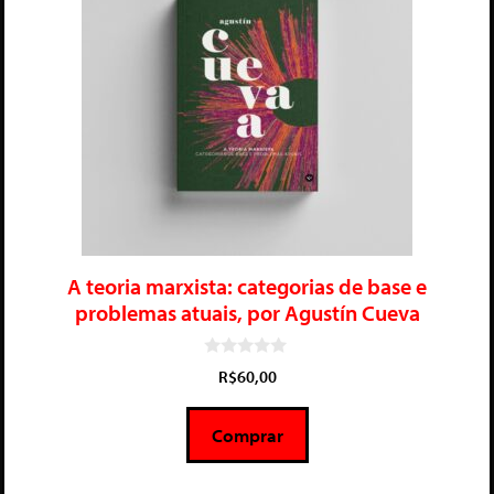
A teoria marxista: categorias de base e
problemas atuais, por Agustín Cueva
0
R$
60,00
d
e
5
Comprar