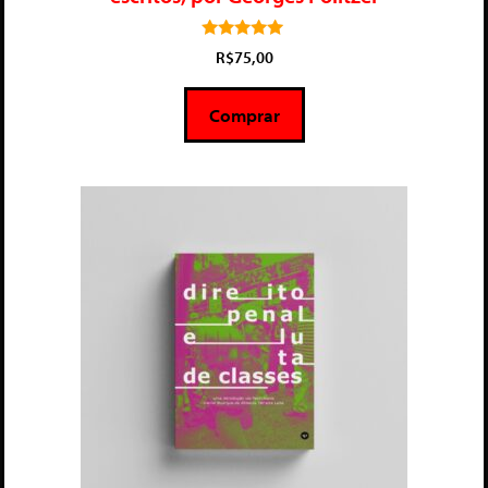
5.00
R$
75,00
de 5
Comprar