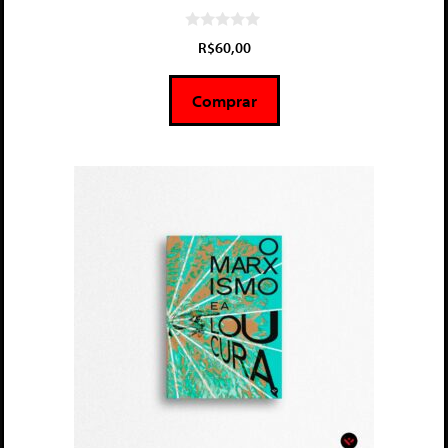
0
R$
60,00
d
e
5
Comprar