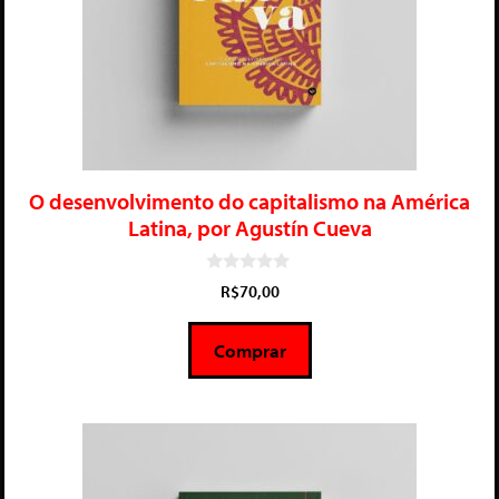
O desenvolvimento do capitalismo na América
Latina, por Agustín Cueva
0
R$
70,00
d
e
5
Comprar