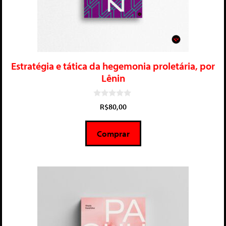
Estratégia e tática da hegemonia proletária, por
Lênin
0
R$
80,00
d
e
5
Comprar