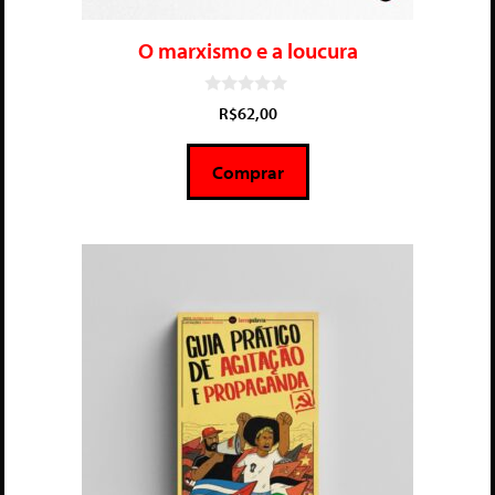
O marxismo e a loucura
0
R$
62,00
d
e
5
Comprar