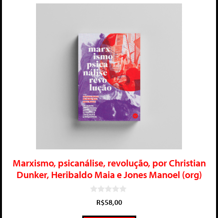
Marxismo, psicanálise, revolução, por Christian
Dunker, Heribaldo Maia e Jones Manoel (org)
0
R$
58,00
d
e