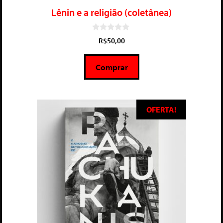
Lênin e a religião (coletânea)
0
R$
50,00
d
e
5
Comprar
OFERTA!