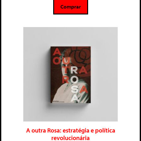
5
Comprar
A outra Rosa: estratégia e política
revolucionária