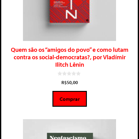
Quem são os “amigos do povo” e como lutam
contra os social-democratas?, por Vladímir
Ilitch Lênin
0
R$
50,00
d
e
5
Comprar