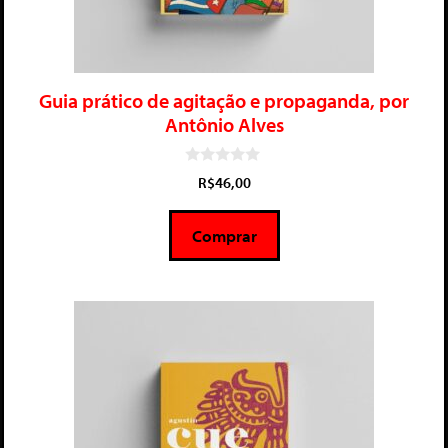
Guia prático de agitação e propaganda, por
Antônio Alves
0
R$
46,00
d
e
5
Comprar