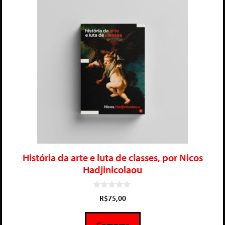
História da arte e luta de classes, por Nicos
Hadjinicolaou
0
R$
75,00
d
e
5
Comprar