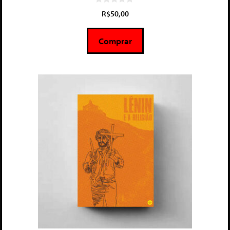
0
R$
50,00
d
e
5
Comprar