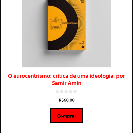
O eurocentrismo: crítica de uma ideologia, por
Samir Amin
0
R$
60,00
d
e
5
Comprar