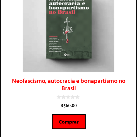
Neofascismo, autocracia e bonapartismo no
Brasil
0
R$
60,00
d
e
5
Comprar