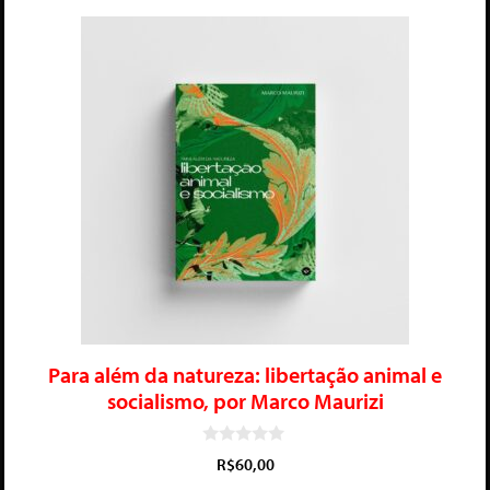
Para além da natureza: libertação animal e
socialismo, por Marco Maurizi
0
R$
60,00
d
e