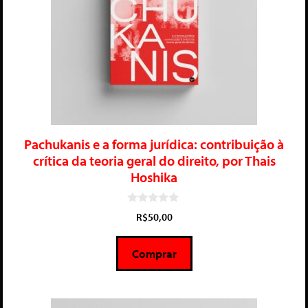
Pachukanis e a forma jurídica: contribuição à
crítica da teoria geral do direito, por Thais
Hoshika
0
R$
50,00
d
e
5
Comprar