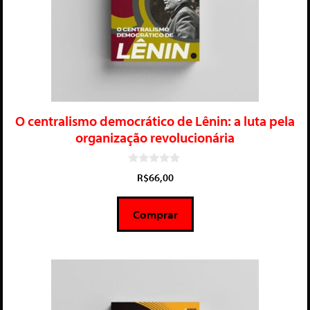
O centralismo democrático de Lênin: a luta pela
organização revolucionária
0
R$
66,00
d
e
5
Comprar