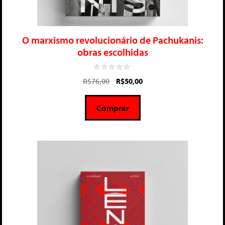
O marxismo revolucionário de Pachukanis:
obras escolhidas
0
R$
76,00
R$
50,00
d
e
5
Comprar