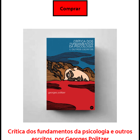
5
Comprar
Crítica dos fundamentos da psicologia e outros
escritos, por Georges Politzer