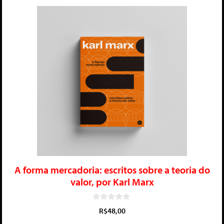
A forma mercadoria: escritos sobre a teoria do
valor, por Karl Marx
0
R$
48,00
d
e