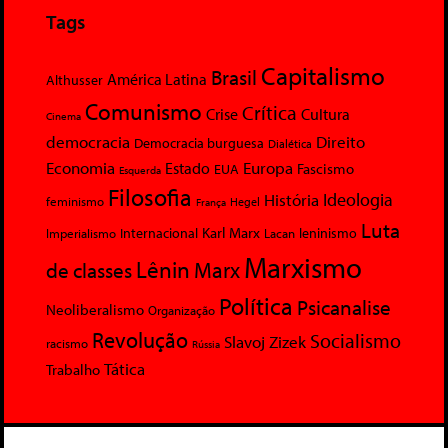
Tags
Capitalismo
Brasil
América Latina
Althusser
Comunismo
Crítica
Crise
Cultura
Cinema
democracia
Direito
Democracia burguesa
Dialética
Economia
Europa
Estado
Fascismo
EUA
Esquerda
Filosofia
Ideologia
História
feminismo
Hegel
França
Luta
Karl Marx
Internacional
Lacan
leninismo
Imperialismo
Marxismo
Lênin
Marx
de classes
Política
Psicanalise
Neoliberalismo
Organização
Revolução
Socialismo
Slavoj Zizek
racismo
Rússia
Tática
Trabalho