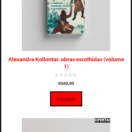
Alexandra Kollontai: obras escolhidas (volume
1)
0
R$
60,00
d
e
5
Comprar
OFERTA!