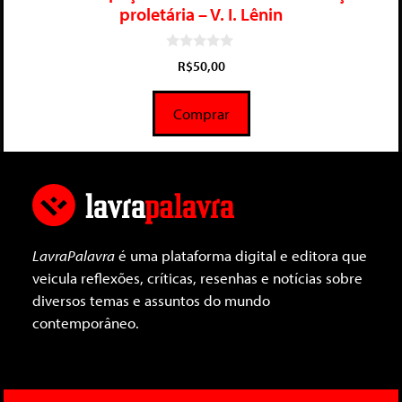
proletária – V. I. Lênin
0
R$
50,00
d
e
5
Comprar
LavraPalavra
é uma plataforma digital e editora que
veicula reflexões, críticas, resenhas e notícias sobre
diversos temas e assuntos do mundo
contemporâneo.