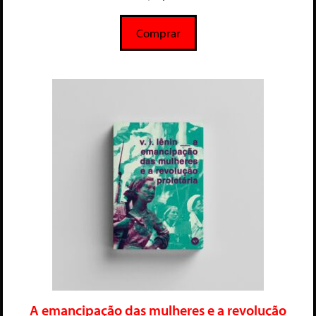
d
e
5
Comprar
A emancipação das mulheres e a revolução