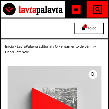
0
R$
0,00
Início
/
LavraPalavra Editorial
/ O Pensamento de Lênin –
Henri Lefebvre