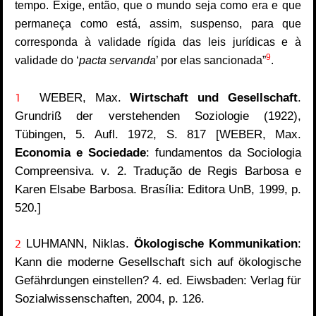
tempo. Exige, então, que o mundo seja como era e que
permaneça como está, assim, suspenso, para que
corresponda à validade rígida das leis jurídicas e à
9
validade do ‘
pacta servanda
’ por elas sancionada”
.
1
WEBER, Max.
Wirtschaft und Gesellschaft
.
Grundriß der verstehenden Soziologie (1922),
Tübingen, 5. Aufl. 1972, S. 817 [WEBER, Max.
Economia e Sociedade
: fundamentos da Sociologia
Compreensiva. v. 2. Tradução de Regis Barbosa e
Karen Elsabe Barbosa. Brasília: Editora UnB, 1999, p.
520.]
2
LUHMANN, Niklas.
Ökologische Kommunikation
:
Kann die moderne Gesellschaft sich auf ökologische
Gefährdungen einstellen?
4. ed. Eiwsbaden: Verlag für
Sozialwissenschaften, 2004, p. 126.