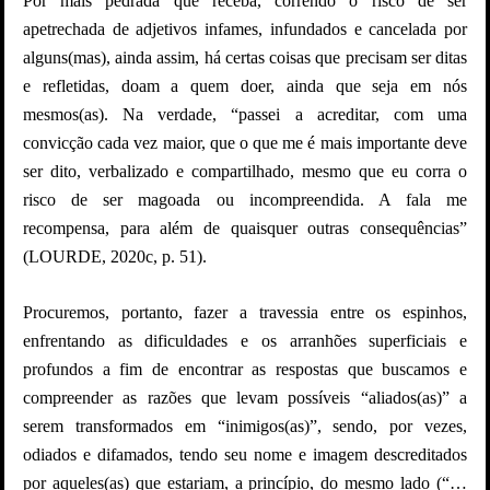
Por mais pedrada que receba, correndo o risco de ser
apetrechada de adjetivos infames, infundados e cancelada por
alguns(mas), ainda assim, há certas coisas que precisam ser ditas
e refletidas, doam a quem doer, ainda que seja em nós
mesmos(as). Na verdade, “passei a acreditar, com uma
convicção cada vez maior, que o que me é mais importante deve
ser dito, verbalizado e compartilhado, mesmo que eu corra o
risco de ser magoada ou incompreendida. A fala me
recompensa, para além de quaisquer outras consequências”
(LOURDE, 2020c, p. 51).
Procuremos, portanto, fazer a travessia entre os espinhos,
enfrentando as dificuldades e os arranhões superficiais e
profundos a fim de encontrar as respostas que buscamos e
compreender as razões que levam possíveis “aliados(as)” a
serem transformados em “inimigos(as)”, sendo, por vezes,
odiados e difamados, tendo seu nome e imagem descreditados
por aqueles(as) que estariam, a princípio, do mesmo lado (“…