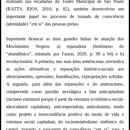
realizado nas escadarias do Teatro Municipal de São Paulo
(RATTS; RIOS, 2010, p. 82), também desenvolveu um
importante papel no processo de tomada de
consciência
(identidade)
“em si”
das pessoas pretas.
Importante destacar as duas grandes linhas de atuação dos
Movimentos Negros: a) reparadora (fenômeno do
“abandônico”, retratado por Fanon, 2020, p. 90 a 94) e b)
revolucionária. A primeira, nas suas lutas antirracistas, reivindica
as ações afirmativas e reparações histórico-sociais aos
silenciamentos, opressões, humilhações, expropriações sofridas.
A segunda, para além das reparações e do antirracismo,
compreende como questão nevrálgica a luta anticapitalista
(racismo estrutural porque é parte da estrutura econômico-social-
ideocultural capitalista), anti-imperialista, anticolonista, tendo
como projeto a transcendência positiva do modo de vida e
estrutura social capitalista, do sociometabolismo sistêmico do
capital, fazendo a passagem da consciência
“em si”
para a