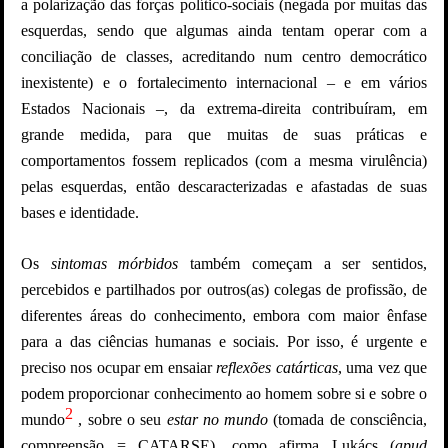
a polarização das forças político-sociais (negada por muitas das
esquerdas, sendo que algumas ainda tentam operar com a
conciliação de classes, acreditando num centro democrático
inexistente) e o fortalecimento internacional – e em vários
Estados Nacionais –, da extrema-direita contribuíram, em
grande medida, para que muitas de suas práticas e
comportamentos fossem replicados (com a mesma virulência)
pelas esquerdas, então descaracterizadas e afastadas de suas
bases e identidade.
Os
sintomas mórbidos
também começam a ser sentidos,
percebidos e partilhados por outros(as) colegas de profissão, de
diferentes áreas do conhecimento, embora com maior ênfase
para a das ciências humanas e sociais. Por isso, é urgente e
preciso nos ocupar em ensaiar
reflexões catárticas
, uma vez que
podem proporcionar conhecimento ao homem sobre si e sobre o
2
mundo
, sobre o seu
estar no mundo
(tomada de consciência,
compreensão = CATARSE), como afirma Lukács (
apud