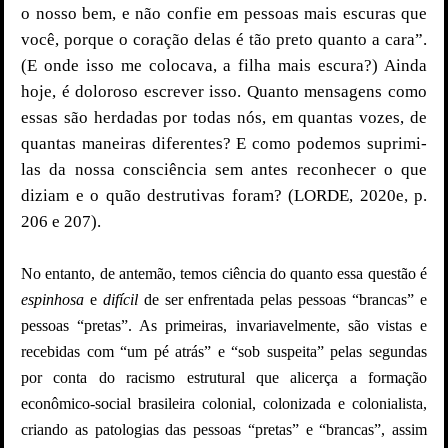
o nosso bem, e não confie em pessoas mais escuras que
você, porque o coração delas é tão preto quanto a cara”.
(E onde isso me colocava, a filha mais escura?) Ainda
hoje, é doloroso escrever isso. Quanto mensagens como
essas são herdadas por todas nós, em quantas vozes, de
quantas maneiras diferentes? E como podemos suprimi-
las da nossa consciência sem antes reconhecer o que
diziam e o quão destrutivas foram? (LORDE, 2020e, p.
206 e 207).
No entanto, de antemão, temos ciência do quanto essa questão é
espinhosa
e
difícil
de ser enfrentada pelas pessoas “brancas” e
pessoas “pretas”. As primeiras, invariavelmente, são vistas e
recebidas com “um pé atrás” e “sob suspeita” pelas segundas
por conta do racismo estrutural que alicerça a formação
econômico-social brasileira colonial, colonizada e colonialista,
criando as patologias das pessoas “pretas” e “brancas”, assim