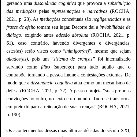
gerando uma
dissonância cognitiva
que provoca a
substituição
das mediações
pelas
representações
e
narrativas
(ROCHA,
2021, p. 23). As
mediações
conceituais são
negligenciadas
e as
frases de efeito
tomam seu lugar. Decorre daí a
inviabilidade de
diálogo
, exigindo antes
adesão absoluta
(ROCHA, 2021, p.
61), caso contrário, havendo divergentes e divergências,
estes(as) serão vistos como “
inimigos(as)
”, mesmo que sejam
aliados(as)
, pois um “
sistema de crenças”
foi internalizado
servindo como
filtro
(superego) para tudo aquilo que o
contrapõe, tornando a pessoa imune a contestações externas. De
modo que a
dissonância cognitiva
atua como um mecanismo de
defesa (ROCHA, 2021, p. 72). A pessoa projeta “suas próprias
convicções no outro, no texto e no mundo. Tudo se transforma
em pretexto para a reiteração de suas crenças” (ROCHA, 2021,
p. 190).
Os acontecimentos dessas duas últimas décadas do século XXI,