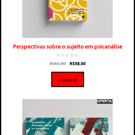
Perspectivas sobre o sujeito em psicanálise
0
R$
65,00
R$
58,00
d
e
5
Comprar
OFERTA!