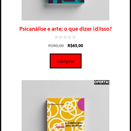
Psicanálise e arte: o que dizer (d)Isso?
0
R$
80,00
R$
65,00
d
e
5
Comprar
OFERTA!