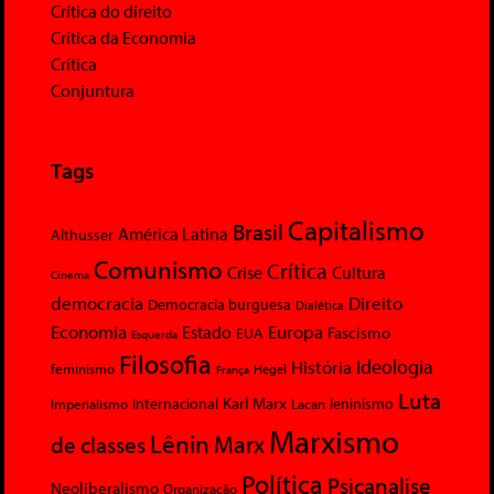
Crítica do direito
Crítica da Economia
Crítica
Conjuntura
Tags
Capitalismo
Brasil
América Latina
Althusser
Comunismo
Crítica
Crise
Cultura
Cinema
democracia
Direito
Democracia burguesa
Dialética
Economia
Europa
Estado
Fascismo
EUA
Esquerda
Filosofia
Ideologia
História
feminismo
Hegel
França
Luta
Karl Marx
Internacional
Lacan
leninismo
Imperialismo
Marxismo
Lênin
Marx
de classes
Política
Psicanalise
Neoliberalismo
Organização