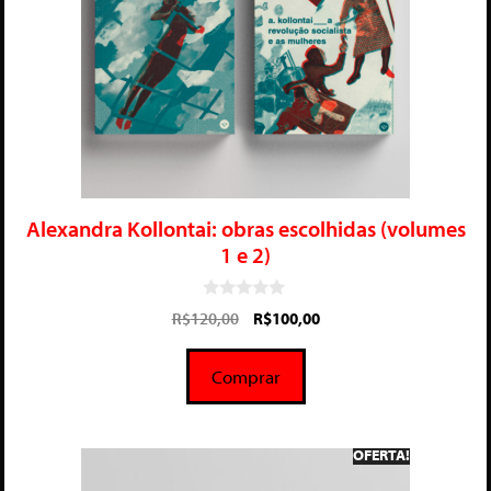
Alexandra Kollontai: obras escolhidas (volumes
1 e 2)
0
R$
120,00
R$
100,00
d
e
5
Comprar
OFERTA!