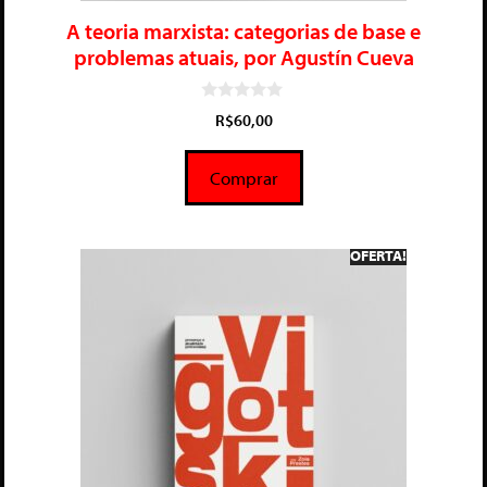
A teoria marxista: categorias de base e
problemas atuais, por Agustín Cueva
0
R$
60,00
d
e
5
Comprar
OFERTA!