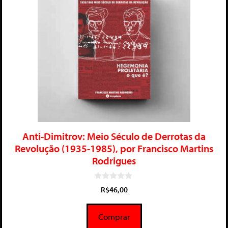
Anti-Dimitrov: Meio Século de Derrotas da
Revolução (1935-1985), por Francisco Martins
Rodrigues
0
R$
46,00
d
e
5
Comprar