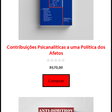
Contribuições Psicanalíticas a uma Política dos
Afetos
0
R$
70,00
d
e
5
Comprar