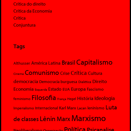
Crítica do direito
Crítica da Economia
Crítica
Conjuntura
Tags
Capitalismo
Brasil
América Latina
Althusser
Comunismo
Crítica
Crise
Cultura
Cinema
democracia
Direito
Democracia burguesa
Dialética
Economia
Europa
Estado
Fascismo
EUA
Esquerda
Filosofia
Ideologia
História
feminismo
Hegel
França
Luta
Karl Marx
Internacional
Lacan
leninismo
Imperialismo
Marxismo
Lênin
Marx
de classes
Política
Psicanalise
Neoliberalismo
Organização