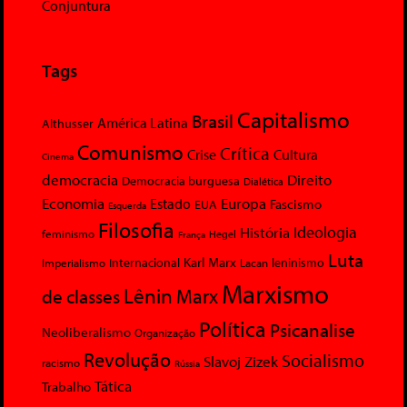
Conjuntura
Tags
Capitalismo
Brasil
América Latina
Althusser
Comunismo
Crítica
Crise
Cultura
Cinema
democracia
Direito
Democracia burguesa
Dialética
Economia
Europa
Estado
Fascismo
EUA
Esquerda
Filosofia
Ideologia
História
feminismo
Hegel
França
Luta
Karl Marx
Internacional
Lacan
leninismo
Imperialismo
Marxismo
Lênin
Marx
de classes
Política
Psicanalise
Neoliberalismo
Organização
Revolução
Socialismo
Slavoj Zizek
racismo
Rússia
Tática
Trabalho