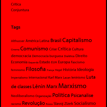
Crítica
Conjuntura
Tags
Capitalismo
Brasil
América Latina
Althusser
Comunismo
Crítica
Crise
Cultura
Cinema
democracia
Direito
Democracia burguesa
Dialética
Economia
Europa
Estado
Fascismo
EUA
Esquerda
Filosofia
Ideologia
História
feminismo
Hegel
França
Luta
Karl Marx
Internacional
Lacan
leninismo
Imperialismo
Marxismo
Lênin
Marx
de classes
Política
Psicanalise
Neoliberalismo
Organização
Revolução
Socialismo
Slavoj Zizek
racismo
Rússia