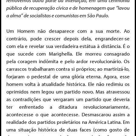
removemos outra parte da interdição, em uma cerimônia
pública de recuperação cívica e de homenagem que “lavou
a alma” de socialistas e comunistas em São Paulo.
Um Homem não desaparece com a sua morte. Ao
contrário, pode crescer depois dela, engrandecer-se
com ela e revelar sua verdadeira estátua à distância. É o
que sucede com Marighella. Ele morreu consagrado
pela coragem indômita e pelo ardor revolucionário. Os
carrascos trabalharam contra si próprios; ao martirizá-lo,
forjaram o pedestal de uma glória eterna. Agora, esse
homem volta à atualidade histórica. Ele não redimiu os
oprimidos nem legou um partido novo. Mas atravessou
as contradições que vergaram um partido que deveria
ter enfrentado a ditadura revolucionariamente,
acontecesse o que acontecesse. Desmascarou assim a
realidade dos partidos proletários na América Latina. Em
uma situação histórica de duas faces (como gosto de