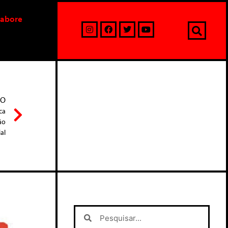
labore
MO
ca
ão
al