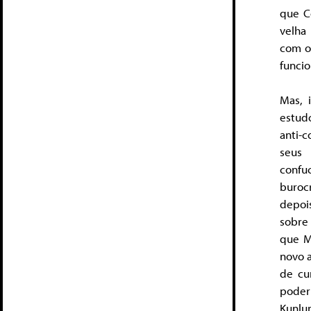
que Co
velha
com o
funcio
Mas, 
estudo
anti-
seus 
confu
buroc
depoi
sobre 
que M
novo a
de cu
poder
Kunlun