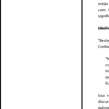
então 
com t
signi
Ideól
“Best
Confú
“
c
m
qu
Eu
Isso 
discu
outros