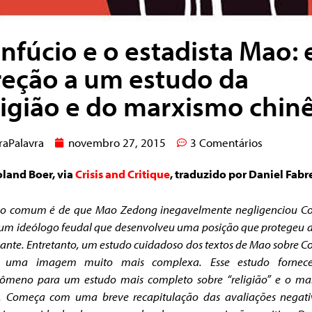
nfúcio e o estadista Mao:
reção a um estudo da
ligião e do marxismo chin
raPalavra
novembro 27, 2015
3 Comentários
oland Boer, via
Crisis and Critique
, traduzido por Daniel Fabr
so comum é de que Mao Zedong inegavelmente negligenciou Co
m ideólogo feudal que desenvolveu uma posição que protegeu a
nte. Entretanto, um estudo cuidadoso dos textos de Mao
sobre C
a uma imagem muito mais complexa. Esse estudo forne
gômeno para um estudo mais completo sobre “religião” e o ma
s. Começa com uma breve recapitulação das avaliações negati