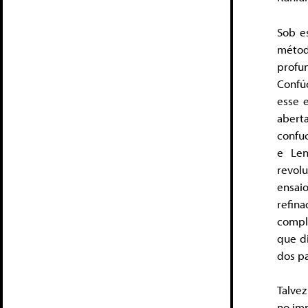
Sob e
métod
profu
Confúc
esse 
abert
confuc
e Len
revol
ensai
refina
compl
que d
dos pa
Talvez
no im