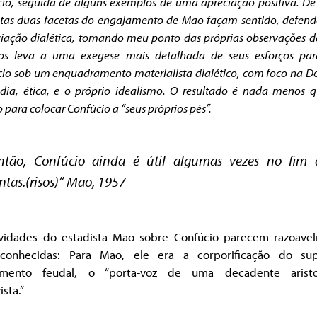
io, seguida de alguns exemplos de uma apreciação positiva. D
stas duas facetas do engajamento de Mao façam sentido, defen
iação dialética, tomando meu ponto das próprias observações 
nos leva a uma exegese mais detalhada de seus esforços para
io sob um enquadramento materialista dialético, com foco na D
dia, ética, e o próprio idealismo. O resultado é nada menos 
o para colocar Confúcio a “seus próprios pés”.
ntão, Confúcio ainda é útil algumas vezes no fim 
ntas.(risos)” Mao, 1957
ividades do estadista Mao sobre Confúcio parecem razoave
onhecidas: Para Mao, ele era a corporificação do su
mento feudal, o “porta-voz de uma decadente aristo
ista.”