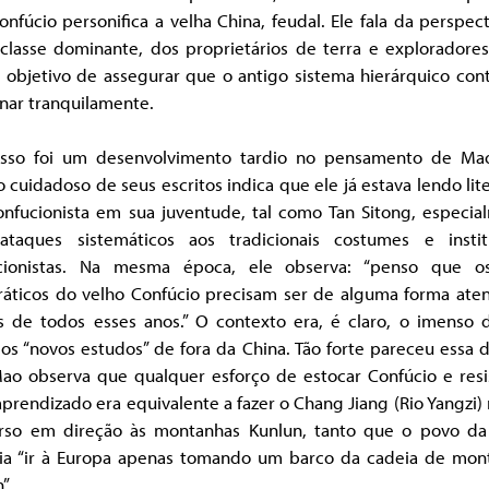
nfúcio personifica a velha China, feudal. Ele fala da perspec
 classe dominante, dos proprietários de terra e exploradores
 objetivo de assegurar que o antigo sistema hierárquico cont
nar tranquilamente.
isso foi um desenvolvimento tardio no pensamento de M
 cuidadoso de seus escritos indica que ele já estava lendo lit
confucionista em sua juventude, tal como Tan Sitong, especia
ataques sistemáticos aos tradicionais costumes e instit
cionistas. Na mesma época, ele observa: “penso que o
ráticos do velho Confúcio precisam ser de alguma forma ate
s de todos esses anos.” O contexto era, é claro, o imenso 
os “novos estudos” de fora da China. Tão forte pareceu essa 
ao observa que qualquer esforço de estocar Confúcio e resis
prendizado era equivalente a fazer o Chang Jiang (Rio Yangzi
rso em direção às montanhas Kunlun, tanto que o povo da
ia “ir à Europa apenas tomando um barco da cadeia de mon
”.