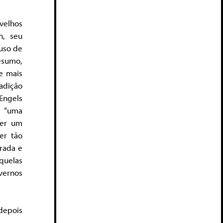
velhos
n, seu
uso de
resumo,
e mais
adição
 Engels
: “uma
ver um
er tão
erada e
quelas
vernos
 depois