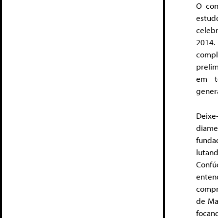
O con
estud
celeb
2014.
compl
prelim
em t
genera
Deixe
diame
funda
lutan
Confú
ente
compr
de Ma
focand