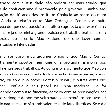
traste com a atualidade não poderia ser mais agudo, qu
o do confucionismo é promovido pelo governo – simbolizad
ração de 10 anos dos Institutos Confúcio ao redor do mu
 Ainda, a relação entre Mao Zedong e Confúcio é muit
exa do que essa oposição simplista sugere. Já que este é um 
inar e já que minha grande paixão é o trabalho textual, prefir
extos do próprio Mao Zedong do que fazer compar
lizadas e infundadas.
-me ser claro, meu argumento não é que Mao e Confúc
tralmente opostos, nem que uma profunda harmonia pos
da entre seus trabalhos. Ao contrário, argumento que Mao con
do com Confúcio durante toda sua vida. Algumas vezes, ele c
cio, ou ao que o nome “Confúcio” serviu, e outras vezes ele
nder Confúcio e seu papel na China moderna. De fo
eender como isso funciona, começo com as observações neg
o Zedong e depois me volto para os comentários positivos. En
o naqueles que são ambivalentes e de fato dialéticos. Se é dia