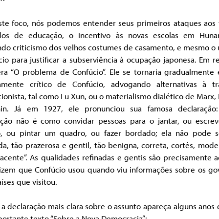
ste foco, nós podemos entender seus primeiros ataques aos 
os de educação, o incentivo às novas escolas em Huna
ndo criticismo dos velhos costumes de casamento, e mesmo o 
io para justificar a subserviência à ocupação japonesa. Em 
era “O problema de Confúcio”. Ele se tornaria gradualmente 
amente crítico de Confúcio, advogando alternativas à tr
ionista, tal como Lu Xun, ou o materialismo dialético de Marx,
in. Já em 1927, ele pronunciou sua famosa declaração
ução não é como convidar pessoas para o jantar, ou escre
o, ou pintar um quadro, ou fazer bordado; ela não pode s
da, tão prazerosa e gentil, tão benigna, correta, cortês, mod
acente”. As qualidades refinadas e gentis são precisamente a
izem que Confúcio usou quando viu informações sobre os go
íses que visitou.
 a declaração mais clara sobre o assunto apareça alguns anos
portante texto “Sobre a Nova Democracia”: