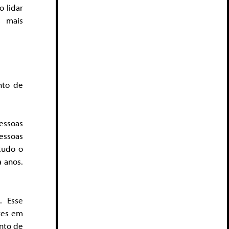
o lidar
s mais
nto de
essoas
essoas
tudo o
a anos.
. Esse
res em
onto de