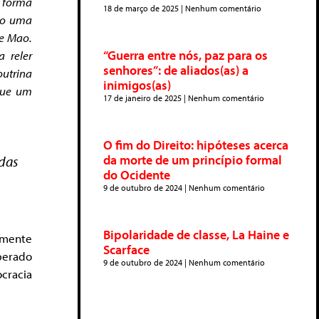
e forma
18 de março de 2025
Nenhum comentário
do uma
de Mao.
“Guerra entre nós, paz para os
 reler
senhores”: de aliados(as) a
outrina
inimigos(as)
que um
17 de janeiro de 2025
Nenhum comentário
O fim do Direito: hipóteses acerca
das
da morte de um princípio formal
do Ocidente
9 de outubro de 2024
Nenhum comentário
Bipolaridade de classe, La Haine e
lmente
Scarface
perado
9 de outubro de 2024
Nenhum comentário
cracia