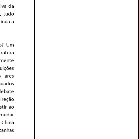
tiva da
, tudo
inua a
ao? Um
eratura
lmente
uições
s ares
nuados
debate
direção
tir ao
) mudar
 China
tanhas