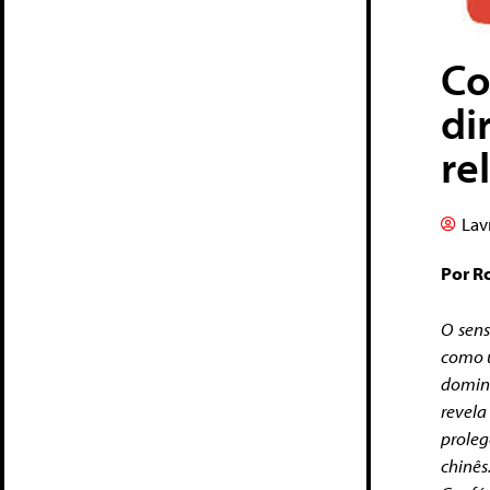
Co
di
re
Lav
Por R
O sen
como u
domina
revel
prole
chinê