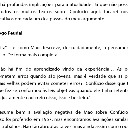
há profundas implicações para a atualidade. Já que não poss
odos os muitos textos sobre Confúcio aqui, focarei no
ficativos em cada um dos passos do meu argumento.
ogo Feudal
eira” – é como Mao descreve, descuidadamente, o pensame
cio. De forma mais completa:
Não há fim do aprendizado vindo da experiência… As p
ometem erros quando são jovens, mas é verdade que as p
ais velhas podem evitar cometer erros? Confúcio disse que 
e fez se conformou às leis objetivas quando ele tinha setent
 justamente não creio nisso, isso é besteira.”
resume bem a avaliação negativa de Mao sobre Confúcio
rso foi proferido em 1957, mas encontramos avaliações simila
 trabalhos. Não tão abruptas talvez, mas ainda assim com o p