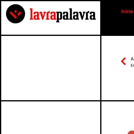
Início
A
E