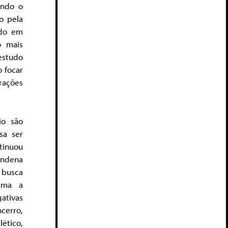
ando o
o pela
ndo em
o mais
estudo
o focar
ações
io são
sa ser
tinuou
ondena
 busca
rma a
ativas
cerro,
lético,