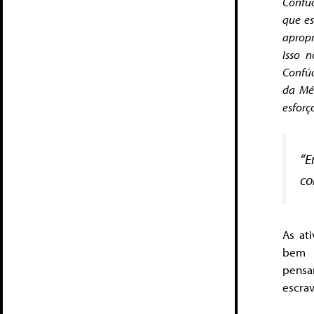
Confúc
que e
apropr
Isso 
Confúc
da Mé
esforç
“E
co
As at
bem c
pensa
escrav