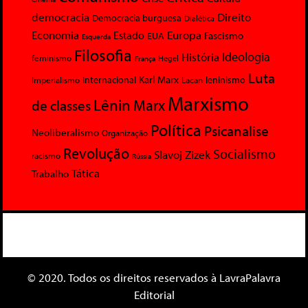
democracia
Direito
Democracia burguesa
Dialética
Economia
Europa
Estado
Fascismo
EUA
Esquerda
Filosofia
Ideologia
História
feminismo
Hegel
França
Luta
Karl Marx
Internacional
Lacan
leninismo
Imperialismo
Marxismo
Lênin
Marx
de classes
Política
Psicanalise
Neoliberalismo
Organização
Revolução
Socialismo
Slavoj Zizek
racismo
Rússia
Tática
Trabalho
© 2020. Todos os direitos reservados à LavraPalavra
Editorial