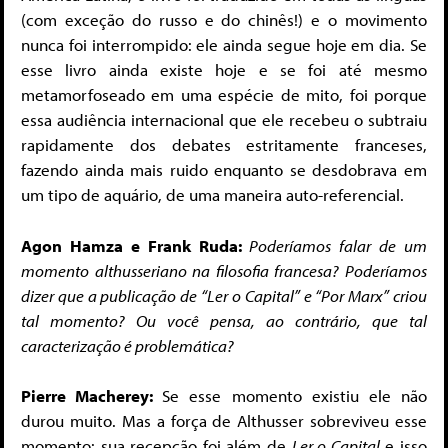
(com exceção do russo e do chinês!) e o movimento
nunca foi interrompido: ele ainda segue hoje em dia. Se
esse livro ainda existe hoje e se foi até mesmo
metamorfoseado em uma espécie de mito, foi porque
essa audiência internacional que ele recebeu o subtraiu
rapidamente dos debates estritamente franceses,
fazendo ainda mais ruido enquanto se desdobrava em
um tipo de aquário, de uma maneira auto-referencial.
Agon Hamza e Frank Ruda:
Poderíamos falar de um
momento althusseriano na filosofia francesa? Poderíamos
dizer que a publicação de “Ler o Capital” e “Por Marx” criou
tal momento? Ou você pensa, ao contrário, que tal
caracterização é problemática?
Pierre Macherey:
Se esse momento existiu ele não
durou muito. Mas a força de Althusser sobreviveu esse
momento: sua recepção foi além de
Ler o Capital
e isso