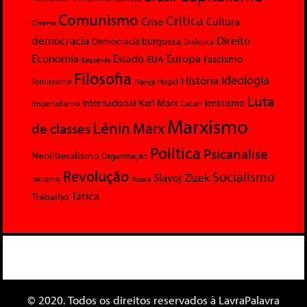
Comunismo
Crítica
Crise
Cultura
Cinema
democracia
Direito
Democracia burguesa
Dialética
Economia
Europa
Estado
Fascismo
EUA
Esquerda
Filosofia
Ideologia
História
feminismo
Hegel
França
Luta
Karl Marx
Internacional
Lacan
leninismo
Imperialismo
Marxismo
Lênin
Marx
de classes
Política
Psicanalise
Neoliberalismo
Organização
Revolução
Socialismo
Slavoj Zizek
racismo
Rússia
Tática
Trabalho
© 2020. Todos os direitos reservados à LavraPalavra