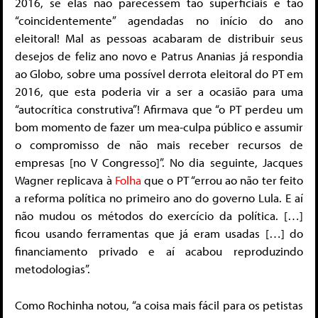
2016, se elas não parecessem tão superficiais e tão
“coincidentemente” agendadas no início do ano
eleitoral! Mal as pessoas acabaram de distribuir seus
desejos de feliz ano novo e Patrus Ananias já respondia
ao Globo, sobre uma possível derrota eleitoral do PT em
2016, que esta poderia vir a ser a ocasião para uma
“autocrítica construtiva”! Afirmava que “o PT perdeu um
bom momento de fazer um mea-culpa público e assumir
o compromisso de não mais receber recursos de
empresas [no V Congresso]”. No dia seguinte, Jacques
Wagner replicava à
Folha
que o PT “errou ao não ter feito
a reforma política no primeiro ano do governo Lula. E aí
não mudou os métodos do exercício da política. […]
ficou usando ferramentas que já eram usadas […] do
financiamento privado e aí acabou reproduzindo
metodologias”.
Como Rochinha notou, “a coisa mais fácil para os petistas