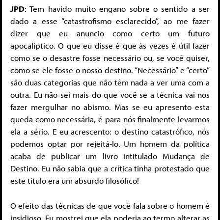
JPD
: Tem havido muito engano sobre o sentido a ser
dado a esse “catastrofismo esclarecido”, ao me fazer
dizer que eu anuncio como certo um futuro
apocalíptico. O que eu disse é que às vezes é útil fazer
como se o desastre fosse necessário ou, se você quiser,
como se ele fosse o nosso destino. “Necessário” e “certo”
são duas categorias que não têm nada a ver uma com a
outra. Eu não sei mais do que você se a técnica vai nos
fazer mergulhar no abismo. Mas se eu apresento esta
queda como necessária, é para nós finalmente levarmos
ela a sério. E eu acrescento: o destino catastrófico, nós
podemos optar por rejeitá-lo. Um homem da política
acaba de publicar um livro intitulado Mudança de
Destino. Eu não sabia que a crítica tinha protestado que
este título era um absurdo filosófico!
O efeito das técnicas de que você fala sobre o homem é
insidioso. Eu mostrei que ela poderia ao termo alterar as