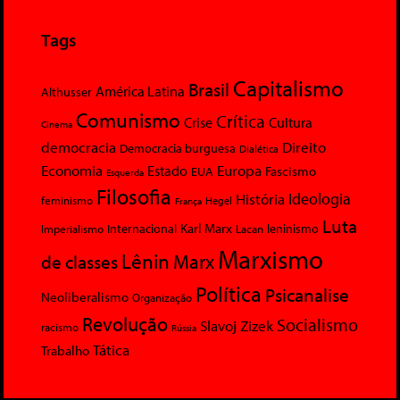
Tags
Capitalismo
Brasil
América Latina
Althusser
Comunismo
Crítica
Crise
Cultura
Cinema
democracia
Direito
Democracia burguesa
Dialética
Economia
Europa
Estado
Fascismo
EUA
Esquerda
Filosofia
Ideologia
História
feminismo
Hegel
França
Luta
Karl Marx
Internacional
Lacan
leninismo
Imperialismo
Marxismo
Lênin
Marx
de classes
Política
Psicanalise
Neoliberalismo
Organização
Revolução
Socialismo
Slavoj Zizek
racismo
Rússia
Tática
Trabalho