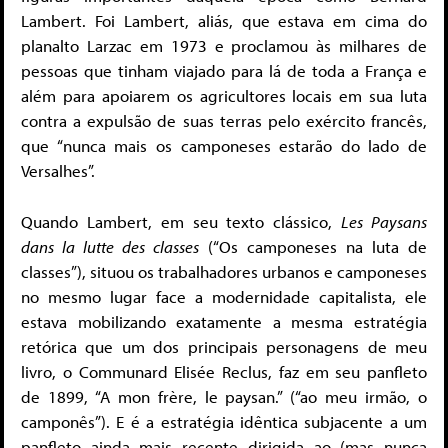
Lambert. Foi Lambert, aliás, que estava em cima do
planalto Larzac em 1973 e proclamou às milhares de
pessoas que tinham viajado para lá de toda a França e
além para apoiarem os agricultores locais em sua luta
contra a expulsão de suas terras pelo exército francês,
que “nunca mais os camponeses estarão do lado de
Versalhes”.
Quando Lambert, em seu texto clássico,
Les Paysans
dans la lutte des classes
(“Os camponeses na luta de
classes”), situou os trabalhadores urbanos e camponeses
no mesmo lugar face a modernidade capitalista, ele
estava mobilizando exatamente a mesma estratégia
retórica que um dos principais personagens de meu
livro, o Communard Elisée Reclus, faz em seu panfleto
de 1899, “A mon frère, le paysan.” (“ao meu irmão, o
camponês”). E é a estratégia idêntica subjacente a um
panfleto ainda mais recente dirigida ao (mas nunca