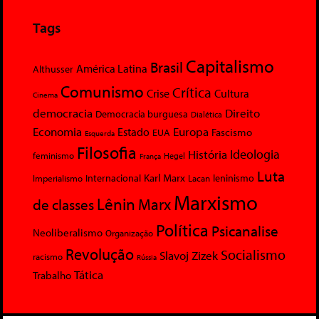
Tags
Capitalismo
Brasil
América Latina
Althusser
Comunismo
Crítica
Crise
Cultura
Cinema
democracia
Direito
Democracia burguesa
Dialética
Economia
Europa
Estado
Fascismo
EUA
Esquerda
Filosofia
Ideologia
História
feminismo
Hegel
França
Luta
Karl Marx
Internacional
Lacan
leninismo
Imperialismo
Marxismo
Lênin
Marx
de classes
Política
Psicanalise
Neoliberalismo
Organização
Revolução
Socialismo
Slavoj Zizek
racismo
Rússia
Tática
Trabalho