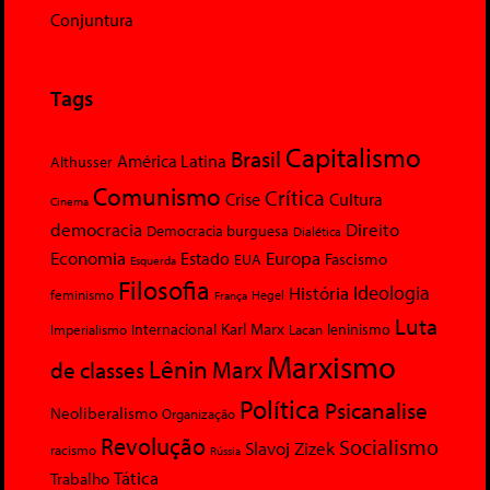
Conjuntura
Tags
Capitalismo
Brasil
América Latina
Althusser
Comunismo
Crítica
Crise
Cultura
Cinema
democracia
Direito
Democracia burguesa
Dialética
Economia
Europa
Estado
Fascismo
EUA
Esquerda
Filosofia
Ideologia
História
feminismo
Hegel
França
Luta
Karl Marx
Internacional
Lacan
leninismo
Imperialismo
Marxismo
Lênin
Marx
de classes
Política
Psicanalise
Neoliberalismo
Organização
Revolução
Socialismo
Slavoj Zizek
racismo
Rússia
Tática
Trabalho