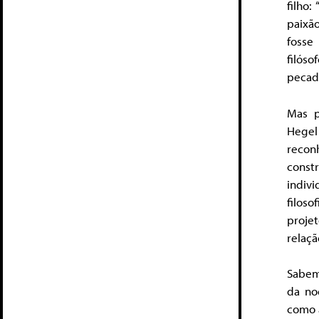
filho:
paixão
fosse
filósof
pecad
Mas p
Hegel
recon
const
indiv
filos
proje
relaçã
Sabem
da no
como a