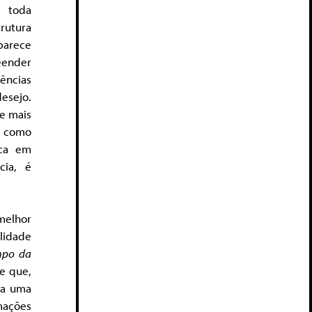
e toda
rutura
 parece
eender
ências
esejo.
de mais
e como
oca em
cia, é
melhor
alidade
mpo da
e que,
a a uma
mações