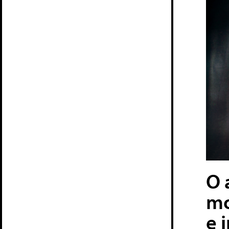
O 
mo
e 