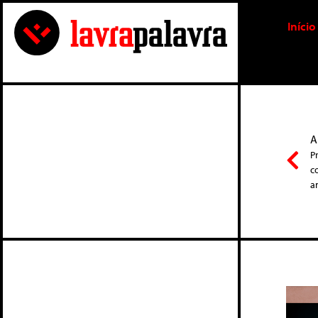
Início
A
P
c
an