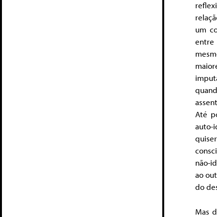
refle
relaçã
um co
entre 
mesmo.
maior
imput
quand
assen
Até p
auto-
quise
consci
não-id
ao out
do de
Mas di