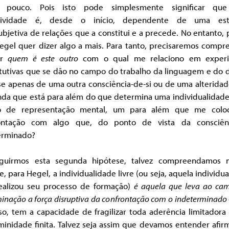
 pouco. Pois isto pode simplesmente significar qu
tividade é, desde o início, dependente de uma est
ubjetiva de relações que a constitui e a precede. No entanto,
egel quer dizer algo a mais. Para tanto, precisaremos compr
or
quem é este outro
com o qual me relaciono em experi
itutivas que se dão no campo do trabalho da linguagem e do d
se apenas de uma outra consciência-de-si ou de uma alterida
nda que está para além do que determina uma individualidad
o de representação mental, um para além que me col
ontação com algo que, do ponto de vista da consciên
erminado?
guirmos esta segunda hipótese, talvez compreendamos 
, para Hegel, a individualidade livre (ou seja, aquela individu
ealizou seu processo de formação)
é aquela que leva ao ca
inação a força disruptiva da confrontação com o indeterminado
so, tem a capacidade de fragilizar toda aderência limitador
minidade finita. Talvez seja assim que devamos entender afir