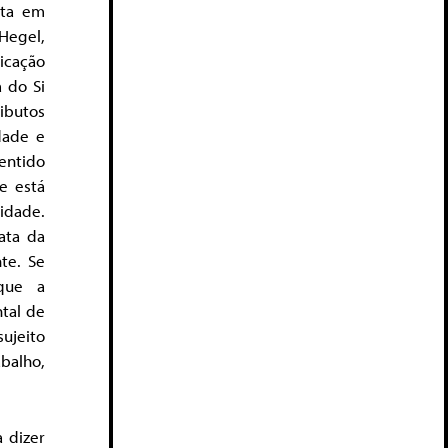
ita em
 Hegel,
icação
a do Si
ributos
dade e
entido
e está
idade.
ata da
te. Se
 que a
tal de
sujeito
abalho,
a dizer