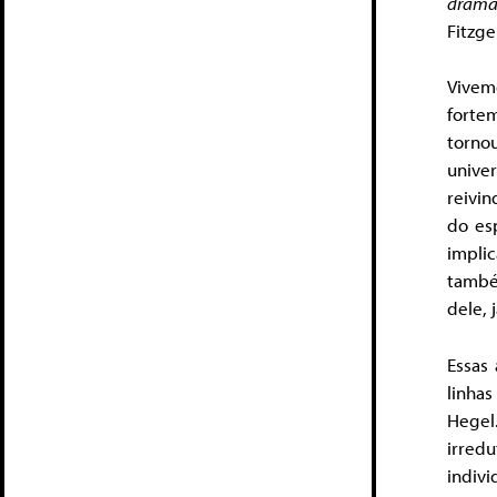
drama
Fitzge
Vivem
forte
torno
unive
reivin
do es
implic
també
dele, 
Essas 
linha
Hegel.
irred
indiv