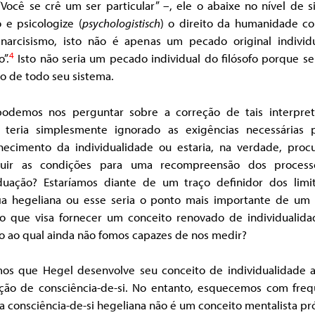
 “Você se crê um ser particular” –, ele o abaixe no nível de 
 e psicologize (
psychologistisch
) o direito da humanidade c
 narcisismo, isto não é apenas um pecado original individ
4
o”.
Isto não seria um pecado individual do filósofo porque se
o de todo seu sistema.
odemos nos perguntar sobre a correção de tais interpret
 teria simplesmente ignorado as exigências necessárias 
hecimento da individualidade ou estaria, na verdade, proc
ruir as condições para uma recompreensão dos proces
iduação? Estaríamos diante de um traço definidor dos limi
ofia hegeliana ou esse seria o ponto mais importante de um
to que visa fornecer um conceito renovado de individualid
o ao qual ainda não fomos capazes de nos medir?
os que Hegel desenvolve seu conceito de individualidade a
ção de consciência-de-si. No entanto, esquecemos com freq
 consciência-de-si hegeliana não é um conceito mentalista pr