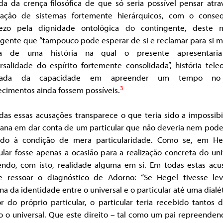
da da crença filosófica de que só seria possível pensar atra
ulação de sistemas fortemente hierárquicos, com o conse
ezo pela dignidade ontológica do contingente, deste
ngente que “tampouco pode esperar de si e reclamar para si m
sa de uma história na qual o presente apresentari
rsalidade do espírito fortemente consolidada”, história tele
ziada da capacidade em apreender um tempo no
3
ecimentos ainda fossem possíveis.
das essas acusações transparece o que teria sido a impossibi
iana em dar conta de um particular que não deveria nem poder
ido à condição de mera particularidade. Como se, em He
ular fosse apenas a ocasião para a realização concreta do uni
endo, com isto, realidade alguma em si. Em todas estas acu
e ressoar o diagnóstico de Adorno: “Se Hegel tivesse le
na da identidade entre o universal e o particular até uma dialé
or do próprio particular, o particular teria recebido tantos d
o o universal. Que este direito – tal como um pai repreenden