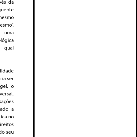
vés da
qüente
 mesmo
esmo”.
a uma
ológica
 qual
lidade
ia ser
gel, o
versal,
sações
vado a
tica no
ireitos
do seu