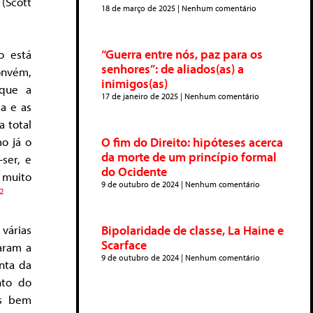
.
(Scott
18 de março de 2025
Nenhum comentário
“Guerra entre nós, paz para os
o está
senhores”: de aliados(as) a
onvém,
inimigos(as)
que a
17 de janeiro de 2025
Nenhum comentário
a e as
a total
O fim do Direito: hipóteses acerca
o já o
da morte de um princípio formal
-ser, e
do Ocidente
 muito
9 de outubro de 2024
Nenhum comentário
2
 várias
Bipolaridade de classe, La Haine e
Scarface
aram a
9 de outubro de 2024
Nenhum comentário
onta da
nto do
is bem