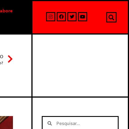
labore
MO
o?