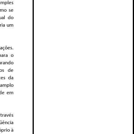
simples
omo se
ual do
ria um
ações.
para o
urando
sos de
tes da
 amplo
ade em
través
üência
óprio à