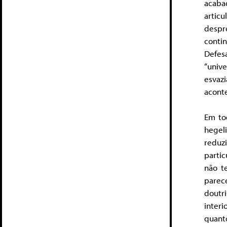
acaba
artic
despr
conti
Defe
“unive
esva
acont
Em to
hegel
reduz
partic
não t
parec
doutri
interi
quant