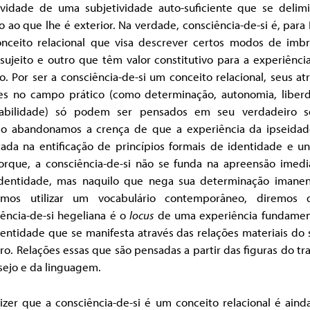
xividade de uma subjetividade auto-suficiente que se delim
o ao que lhe é exterior. Na verdade, consciência-de-si é, para
nceito relacional que visa descrever certos modos de imbr
sujeito e outro que têm valor constitutivo para a experiênci
 Por ser a consciência-de-si um conceito relacional, seus at
es no campo prático (como determinação, autonomia, liber
abilidade) só podem ser pensados em seu verdadeiro s
o abandonamos a crença de que a experiência da ipseidad
tada na entificação de princípios formais de identidade e un
orque, a consciência-de-si não se funda na apreensão imedi
identidade, mas naquilo que nega sua determinação imanen
rmos utilizar um vocabulário contemporâneo, diremos
ência-de-si hegeliana é o
locus
de uma experiência fundamen
entidade que se manifesta através das relações materiais do 
ro. Relações essas que são pensadas a partir das figuras do tr
sejo e da linguagem.
zer que a consciência-de-si é um conceito relacional é aind