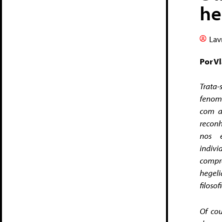
he
Lav
Por Vl
Trata-
fenom
com a
reconh
nos e
indiv
compre
hegeli
filoso
Of cou