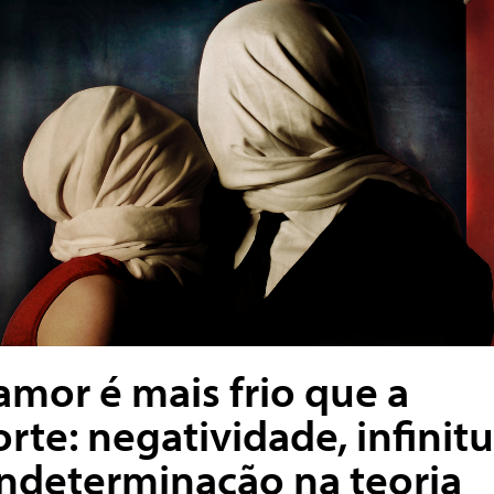
amor é mais frio que a
rte: negatividade, infinit
indeterminação na teoria