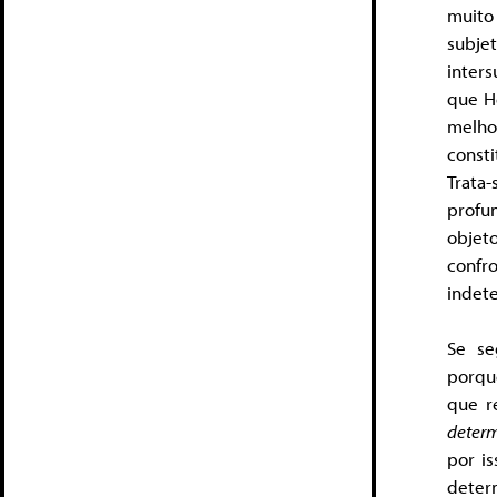
muito
subje
inters
que H
melh
const
Trata-
profu
objet
confr
indet
Se se
porque
que r
determ
por is
deter