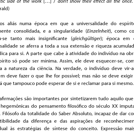
tic side of the work
[…] /
don’t show their effect all the once
rald)
os aliás numa época em que a universalidade do espírit
mente consolidada, e a singularidade (
Einzelnheit
), como c
u-se tanto mais insignificante (
gleichgültiger
); época em 
rsalidade se aferra a toda a sua extensão e riqueza acumulad
dica para si. A parte que cabe à atividade do indivíduo na obr
pírito só pode ser mínima. Assim, ele deve esquecer-se, com
a a natureza da ciência. Na verdade, o indivíduo deve vir-a
m deve fazer o que lhe for possível; mas não se deve exigir
já que tampouco pode esperar de si e reclamar para si mesmo.
afirmações são importantes por sintetizarem tudo aquilo que
s hegemônicas do pensamento filosófico do século XX imput
 Filósofo da totalidade do Saber Absoluto, incapaz de dar c
utibilidade da diferença e das aspirações de reconhecime
idual às estratégias de síntese do conceito. Expressão ma