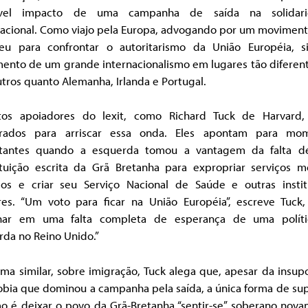
ável impacto de uma campanha de saída na solidari
nacional. Como viajo pela Europa, advogando por um moviment
eu para confrontar o autoritarismo da União Européia, s
mento de um grande internacionalismo em lugares tão diferen
tros quanto Alemanha, Irlanda e Portugal.
ntos apoiadores do lexit, como Richard Tuck de Harvard,
rados para arriscar essa onda. Eles apontam para mo
tantes quando a esquerda tomou a vantagem da falta 
ituição escrita da Grã Bretanha para expropriar serviços m
dos e criar seu Serviço Nacional de Saúde e outras instit
ares. “Um voto para ficar na União Européia”, escreve Tuck,
nar em uma falta completa de esperança de uma polít
rda no Reino Unido.”
ma similar, sobre imigração, Tuck alega que, apesar da insup
obia que dominou a campanha pela saída, a única forma de sup
mo é deixar o povo da Grã-Bretanha “sentir-se” soberano nova