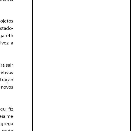
rojetos
estado-
gareth
lvez a
ra sair
jetivos
tração
 novos
eu fiz
eia me
 grega
a pode