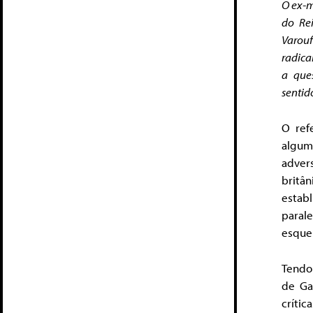
O ex-m
do Re
Varou
radica
a que
sentid
O ref
algum
adver
britâ
estab
paral
esque
Tendo 
de Ga
críti