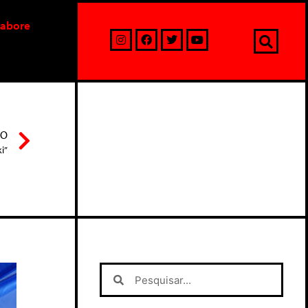
labore
MO
i”