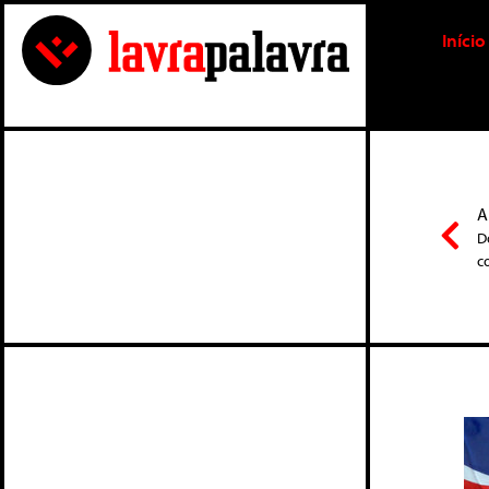
Início
A
D
c