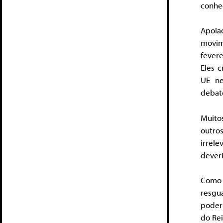
conhe
Apoi
movim
fever
Eles c
UE ne
debat
Muito
outro
irrel
dever
Como 
resgu
poder 
do Rei