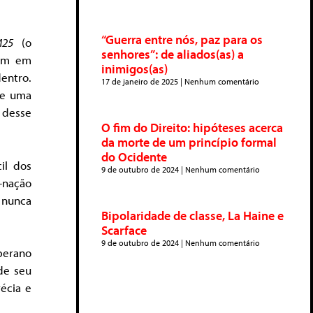
“Guerra entre nós, paz para os
M25
(o
senhores”: de aliados(as) a
lim em
inimigos(as)
entro.
17 de janeiro de 2025
Nenhum comentário
 de uma
 desse
O fim do Direito: hipóteses acerca
da morte de um princípio formal
do Ocidente
il dos
9 de outubro de 2024
Nenhum comentário
-nação
 nunca
Bipolaridade de classe, La Haine e
Scarface
9 de outubro de 2024
Nenhum comentário
berano
de seu
récia e