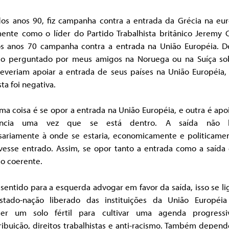
dos anos 90, fiz campanha contra a entrada da Grécia na eur
mente como o líder do Partido Trabalhista britânico Jeremy 
os anos 70 campanha contra a entrada na União Européia. De
o perguntado por meus amigos na Noruega ou na Suíça so
deveriam apoiar a entrada de seus países na União Européia,
ta foi negativa.
a coisa é se opor a entrada na União Européia, e outra é apo
tência uma vez que se está dentro. A saída não le
sariamente à onde se estaria, economicamente e politicamen
ivesse entrado. Assim, se opor tanto a entrada como a saída
ão coerente.
 sentido para a esquerda advogar em favor da saída, isso se li
tado-nação liberado das instituições da União Européi
cer um solo fértil para cultivar uma agenda progress
ribuição, direitos trabalhistas e anti-racismo. Também depen