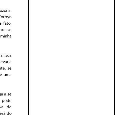
ozona,
Corbyn
 fato,
bre se
 minha
iar sua
varia
te, se
 é uma
ga a se
a pode
iva de
derá do