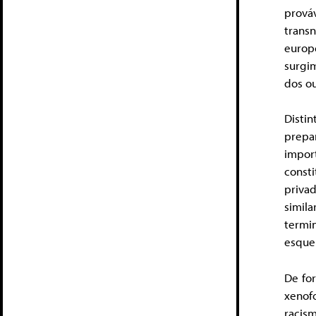
prov
trans
europ
surgi
dos ou
Disti
prepa
impor
const
priva
simil
termi
esque
De for
xenof
racis