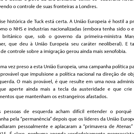
endo o controle de suas fronteiras a Londres.
ise histórica de Tuck está certa. A União Europeia é hostil a p
omo o NHS e industrias nacionalizadas (embora tenha sido o 
 britânico que, sob o governo da primeira-ministra Mar
her, que deu à União Europeia seu caráter neoliberal). E ta
de controle sobre a imigração gerou ainda mais xenofobia.
ma vez preso a esta União Europeia, uma campanha política pa
provável que impulsione a política nacional na direção de ob
querda. O mais provável, é que resulte em uma nova adminis
ue aperte ainda mais a tecla da austeridade e que crie
mentos que mantenham os estrangeiros afastados.
s pessoas de esquerda acham difícil entender o porquê 
nha pela “permanência” depois que os líderes da União Europ
endiaram pessoalmente e aplacaram a “primavera de Atenas”
15. É claro, nenhuma agenda verdadeiramente progressist