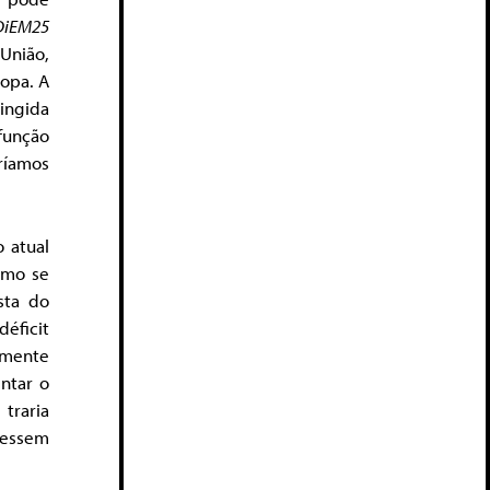
DiEM25
 União,
ropa. A
ingida
função
ríamos
o atual
smo se
sta do
éficit
amente
ntar o
 traria
dessem