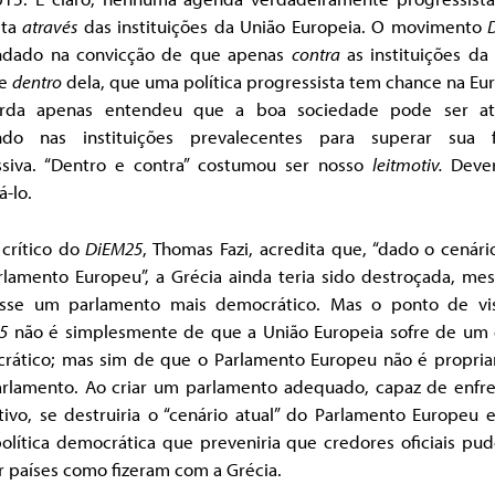
ita
através
das instituições da União Europeia. O movimento
undado na convicção de que apenas
contra
as instituições da
de
dentro
dela, que uma política progressista tem chance na Eu
rda apenas entendeu que a boa sociedade pode ser at
ndo nas instituições prevalecentes para superar sua 
ssiva. “Dentro e contra” costumou ser nosso
leitmotiv.
Deve
-lo.
 crítico do
DiEM25
, Thomas Fazi, acredita que, “dado o cenári
rlamento Europeu”, a Grécia ainda teria sido destroçada, me
sse um parlamento mais democrático. Mas o ponto de vi
5
não é simplesmente de que a União Europeia sofre de um d
rático; mas sim de que o Parlamento Europeu não é propri
rlamento. Ao criar um parlamento adequado, capaz de enfre
ivo, se destruiria o “cenário atual” do Parlamento Europeu e
olítica democrática que preveniria que credores oficiais pu
r países como fizeram com a Grécia.