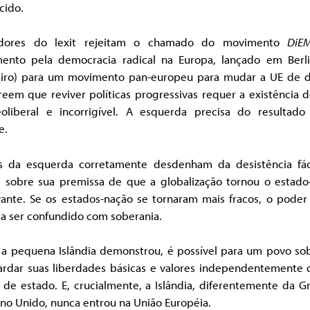
cido.
adores do lexit rejeitam o chamado do movimento
DiE
ento pela democracia radical na Europa, lançado em Ber
eiro) para um movimento pan-europeu para mudar a UE de d
reem que reviver políticas progressivas requer a existência
oliberal e incorrigível. A esquerda precisa do resultado
e.
s da esquerda corretamente desdenham da desistência fác
s sobre sua premissa de que a globalização tornou o estado
evante. Se os estados-nação se tornaram mais fracos, o poder
ia ser confundido com soberania.
a pequena Islândia demonstrou, é possível para um povo so
ardar suas liberdades básicas e valores independentemente 
de estado. E, crucialmente, a Islândia, diferentemente da G
no Unido, nunca entrou na União Européia.