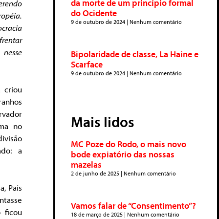
da morte de um princípio formal
ferendo
do Ocidente
opéia.
9 de outubro de 2024
Nenhum comentário
cracia
frentar
 nesse
Bipolaridade de classe, La Haine e
Scarface
9 de outubro de 2024
Nenhum comentário
 criou
ranhos
rvador
Mais lidos
sma no
ivisão
MC Poze do Rodo, o mais novo
ado: a
bode expiatório das nossas
mazelas
2 de junho de 2025
Nenhum comentário
a, País
ntasse
Vamos falar de “Consentimento”?
 ficou
18 de março de 2025
Nenhum comentário