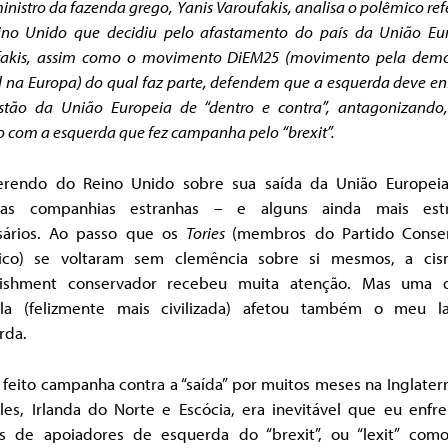
inistro da fazenda grego, Yanis Varoufakis, analisa o polêmico re
ino Unido que decidiu pelo afastamento do país da União Eur
fakis, assim como o movimento DiEM25 (movimento pela
demo
l na Europa) do qual faz parte, defendem que a esquerda deve en
stão da União Europeia de “dentro e contra”, antagonizando,
o com a esquerda que fez campanha pelo “brexit”.
erendo do Reino Unido sobre sua saída da União Europeia
as companhias estranhas – e alguns ainda mais est
sários. Ao passo que os
Tories
(membros do Partido Conse
nico) se voltaram sem clemência sobre si mesmos, a ci
lishment conservador recebeu muita atenção. Mas uma d
ela (felizmente mais civilizada) afetou também o meu l
rda.
feito campanha contra a “saída” por muitos meses na Inglaterr
les, Irlanda do Norte e Escócia, era inevitável que eu enfre
cas de apoiadores de esquerda do “brexit”, ou “lexit” como