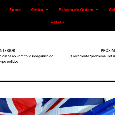
Sobre
Crítica
Palavra de Ordem
Co
Livraria
NTERIOR
PRÓXI
o cuspe ao vômito: o inorgânico do
O recorrente “problema Trotsk
orpo político