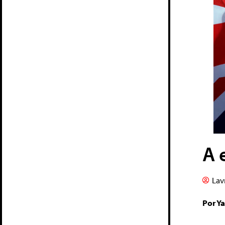
A 
Lav
Por Ya