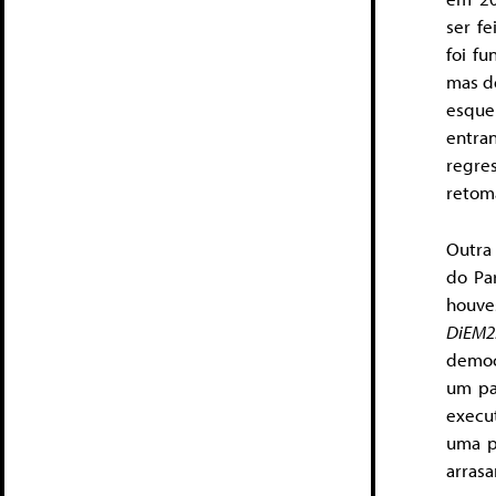
ser fe
foi f
mas 
esque
entra
regre
retomá
Outra
do Pa
houve
DiEM2
democ
um pa
execut
uma p
arrasa