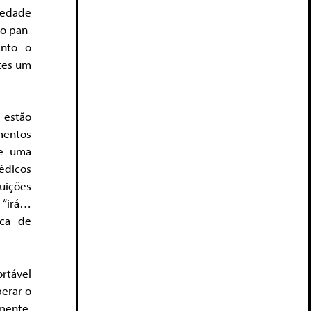
edade
o pan-
into o
tes um
 estão
mentos
de uma
édicos
uições
 “irá…
ica de
ortável
erar o
mente,