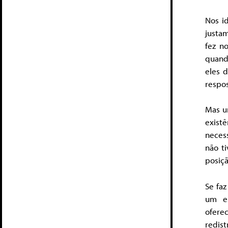
Nos i
justa
fez n
quand
eles 
respos
Mas um
exis
neces
não t
posiç
Se faz
um es
ofere
redist