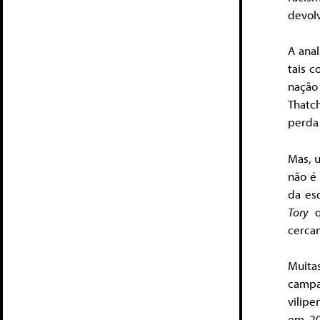
devolv
A anal
tais c
nação
Thatc
perda 
Mas, u
não é 
da es
Tory
q
cerca
Muita
campa
vilip
em 20