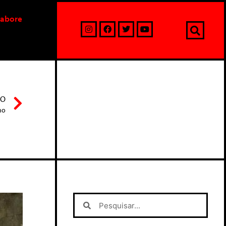
labore
MO
mo