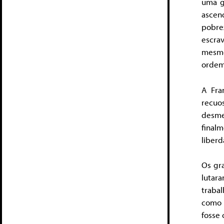
uma g
ascen
pobre
escra
mesmo
ordem
A Fra
recuo
desme
finalm
liberd
Os gr
lutar
traba
como 
fosse 