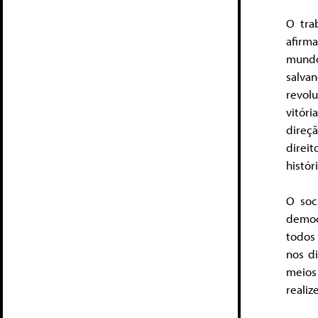
O tra
afirm
mund
salva
revol
vitór
direç
direi
históri
O soc
democ
todos
nos d
meios 
reali