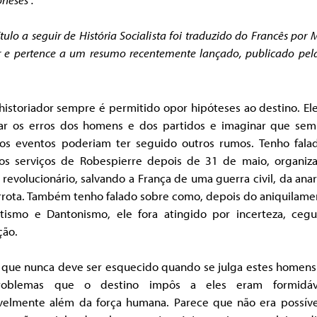
tulo a seguir de História Socialista foi traduzido do Francês por M
 e pertence a um resumo recentemente lançado, publicado pel
historiador sempre é permitido opor hipóteses ao destino. El
ar os erros dos homens e dos partidos e imaginar que sem
 os eventos poderiam ter seguido outros rumos. Tenho fala
os serviços de Robespierre depois de 31 de maio, organiz
revolucionário, salvando a França de uma guerra civil, da ana
rrota. Também tenho falado sobre como, depois do aniquilame
tismo e Dantonismo, ele fora atingido por incerteza, cegu
ção.
 que nunca deve ser esquecido quando se julga estes homens
roblemas que o destino impôs a eles eram formidáv
velmente além da força humana. Parece que não era possíve