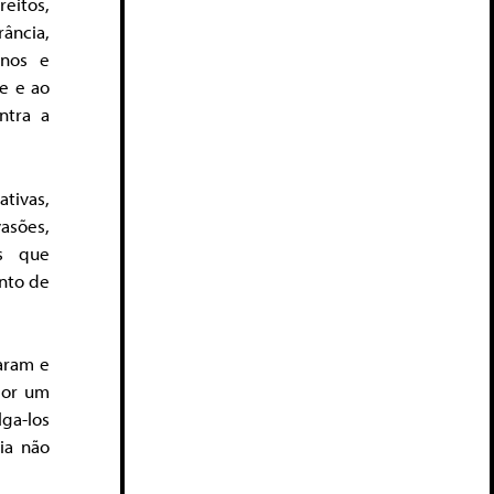
reitos,
ância,
anos e
e e ao
ntra a
tivas,
asões,
es que
ento de
aram e
por um
ga-los
ia não