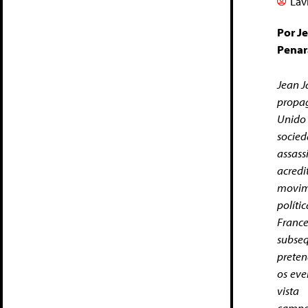
Lav
Por Je
Penar
Jean J
propag
Unido 
socied
assass
acredi
movime
políti
Franc
subseq
preten
os eve
vista
campo