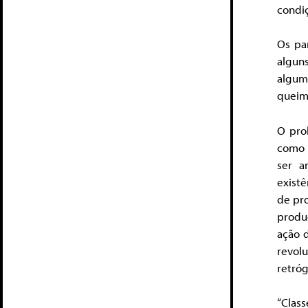
condi
Os pa
alguns
algum
queim
O pro
como 
ser a
existê
de pr
produç
ação d
revol
retró
“Clas