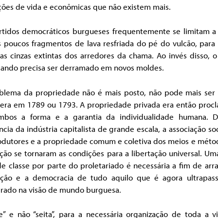
ções de vida e econômicas que não existem mais.
rtidos democráticos burgueses frequentemente se limitam a
 poucos fragmentos de lava resfriada do pé do vulcão, para 
as cinzas extintas dos arredores da chama. Ao invés disso, o
ando precisa ser derramado em novos moldes.
blema da propriedade não é mais posto, não pode mais ser 
era em 1789 ou 1793. A propriedade privada era então proc
mbos a forma e a garantia da individualidade humana. 
ncia da indústria capitalista de grande escala, a associação soc
odutores e a propriedade comum e coletiva dos meios e méto
ão se tornaram as condições para a libertação universal. Um
e classe por parte do proletariado é necessária a fim de arr
ução e a democracia de tudo aquilo que é agora ultrapas
grado na visão de mundo burguesa.
se” e não “seita”, para a necessária organização de toda a v