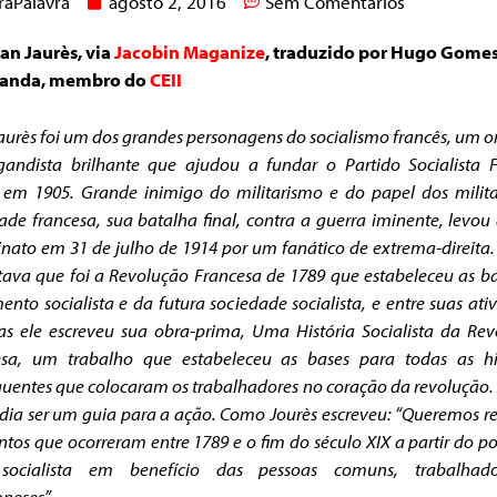
raPalavra
agosto 2, 2016
Sem Comentários
an Jaurès, via
Jacobin Maganize
, traduzido por Hugo Gome
anda, membro do
CEII
aurès foi um dos grandes personagens do socialismo francês, um o
andista brilhante que ajudou a fundar o Partido Socialista 
em 1905. Grande inimigo do militarismo e do papel dos milit
ade francesa, sua batalha final, contra a guerra
iminente, levou
inato em 31 de julho de 1914 por um fanático de extrema-direita.
tava que foi a Revolução Francesa de 1789 que estabeleceu as b
nto socialista e da futura sociedade socialista, e entre suas ati
cas ele escreveu sua obra-prima, Uma História Socialista da Re
esa, um trabalho que estabeleceu as bases para todas as his
uentes que colocaram os trabalhadores no coração da revolução.
dia ser um guia para a ação. Como Jourès escreveu: “Queremos r
ntos que ocorreram entre 1789 e o fim do século XIX a partir do p
 socialista em benefício das pessoas comuns, trabalhad
neses”.