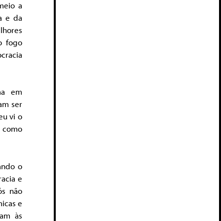
meio a
a e da
lhores
o fogo
ocracia
ma em
am ser
eu vi o
a como
ando o
acia e
ós não
icas e
ram às