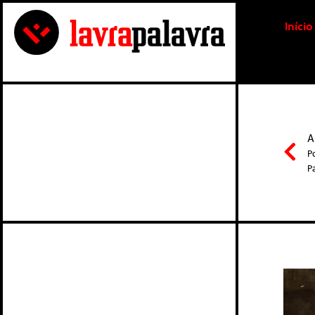
Início
A
P
P