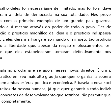
balho deles foi necessariamente limitado, mas foi formidável
aram a ideia de democracia na sua totalidade. Eles prov
o com o primeiro exemplo de um grande país governa
ndo a si mesmo através do poder de todo o povo. Eles d
ução o prestígio magnífico da ideia e o prestígio indispensá
ia. E eles deram à França e ao mundo um ímpeto tão prodigi
ão à liberdade que, apesar da reação e ofuscamentos, os
tos que eles estabeleceram tomaram definitivamente po
a.
ialismo proclama e se apoia nesses novos direitos. É um p
rático em seu mais alto grau já que quer organizar a sobera
 em ambas esferas política e econômica. E baseia a nova soc
ireitos da pessoa humana, já que quer garantir a todo indiví
concretos de desenvolvimento que sozinhos irão permitir que
ze completamente.