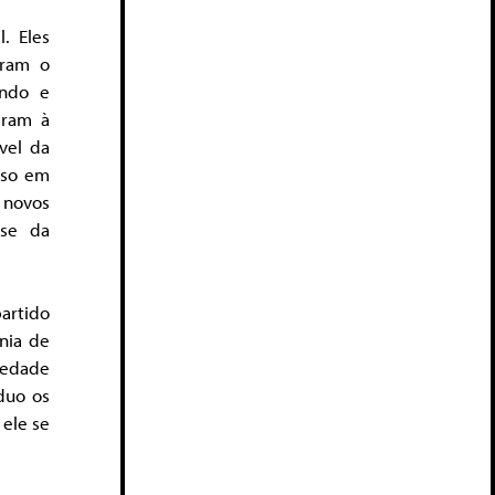
. Eles
eram o
ndo e
eram à
vel da
oso em
 novos
sse da
artido
nia de
iedade
duo os
 ele se