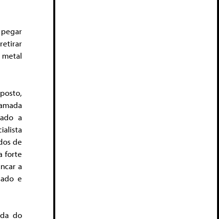
 pegar
retirar
 metal
posto,
lamada
Dado a
ialista
dos de
a forte
ancar a
sado e
ida do