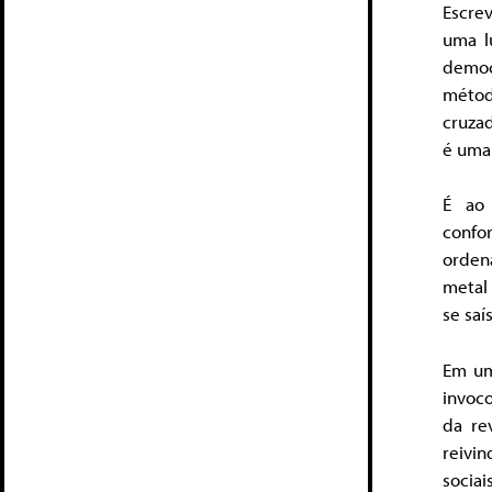
Escre
uma l
democ
métod
cruzad
é uma 
É ao
confo
ordena
metal
se saí
Em um
invoc
da re
reivi
socia