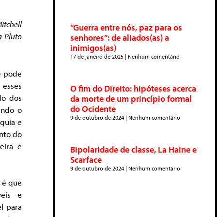
itchell
“Guerra entre nós, paz para os
a Pluto
senhores”: de aliados(as) a
inimigos(as)
17 de janeiro de 2025
Nenhum comentário
e pode
 esses
O fim do Direito: hipóteses acerca
do dos
da morte de um princípio formal
do Ocidente
ando o
9 de outubro de 2024
Nenhum comentário
rquia e
nto do
eira e
Bipolaridade de classe, La Haine e
Scarface
9 de outubro de 2024
Nenhum comentário
 é que
eis e
l para