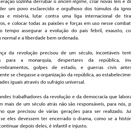
eração sozinha derrubar o
ancien régime
, criar novas leis e di
der um povo esclarecido e orgulhoso dos túmulos da ignor
za e miséria, lutar contra uma liga internacional de tir
vos, e colocar todas as paixões e forças em uso nesse combat
 tempo assegurar a evolução do país febril, exausto, co
 normal e a liberdade bem ordenada.
nça da revolução precisou de um século, incontáveis tenta
s para a monarquia, despertares da república, inv
mbramentos, golpes de estado, e guerras civis ant
ente se chegasse a organização da república, ao estabelecim
ades iguais através do sufrágio universal.
andes trabalhadores da revolução e da democracia que labor
am mais de um século atrás não são responsáveis, para nós, 
lho que precisou de várias gerações para ser realizado. Jul
se eles devessem ter encerrado o drama, como se a histór
continuar depois deles, é infantil e injusto.