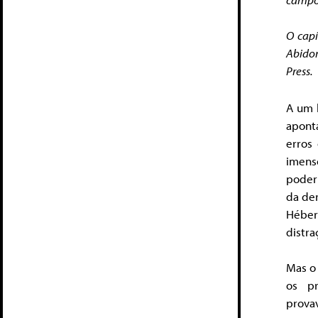
O capí
Abidor
Press.
A um 
apont
erros
imens
poder 
da de
Héber
distra
Mas o
os p
prova