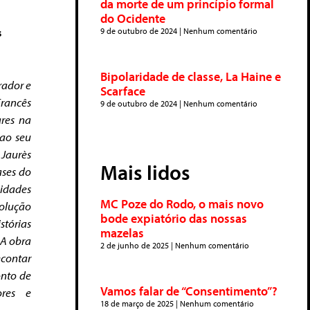
da morte de um princípio formal
do Ocidente
s
9 de outubro de 2024
Nenhum comentário
Bipolaridade de classe, La Haine e
rador e
Scarface
Francês
9 de outubro de 2024
Nenhum comentário
ares na
 ao seu
 Jaurès
Mais lidos
ases do
vidades
MC Poze do Rodo, o mais novo
volução
bode expiatório das nossas
tórias
mazelas
 A obra
2 de junho de 2025
Nenhum comentário
econtar
onto de
Vamos falar de “Consentimento”?
ores e
18 de março de 2025
Nenhum comentário