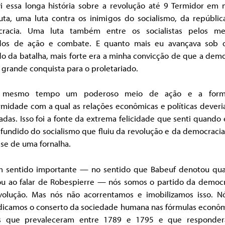
vi essa longa história sobre a revolução até 9 Termidor em 
uta, uma luta contra os inimigos do socialismo, da repúblic
racia. Uma luta também entre os socialistas pelos me
os de ação e combate. E quanto mais eu avançava sob 
o da batalha, mais forte era a minha convicção de que a dem
grande conquista para o proletariado.
 mesmo tempo um poderoso meio de ação e a for
rmidade com a qual as relações econômicas e políticas deveri
das. Isso foi a fonte da extrema felicidade que senti quando 
 fundido do socialismo que fluiu da revolução e da democraci
sse de uma fornalha.
 sentido importante — no sentido que Babeuf denotou qu
ou ao falar de Robespierre — nós somos o partido da democr
volução. Mas nós não acorrentamos e imobilizamos isso. N
ndicamos o conserto da sociedade humana nas fórmulas econôm
is que prevaleceram entre 1789 e 1795 e que responde