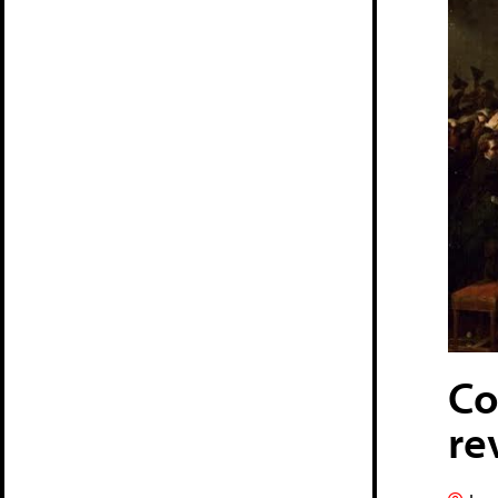
Co
re