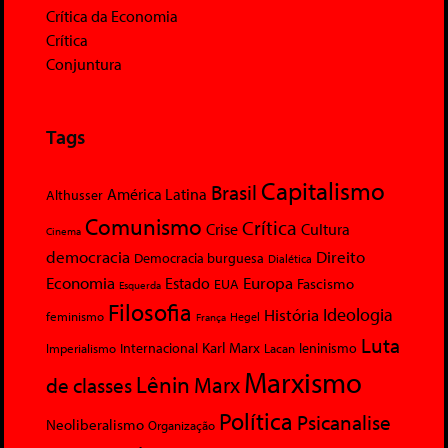
Crítica da Economia
Crítica
Conjuntura
Tags
Capitalismo
Brasil
América Latina
Althusser
Comunismo
Crítica
Crise
Cultura
Cinema
democracia
Direito
Democracia burguesa
Dialética
Economia
Europa
Estado
Fascismo
EUA
Esquerda
Filosofia
Ideologia
História
feminismo
Hegel
França
Luta
Karl Marx
Internacional
Lacan
leninismo
Imperialismo
Marxismo
Lênin
Marx
de classes
Política
Psicanalise
Neoliberalismo
Organização