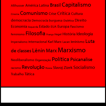
Capitalismo
Brasil
América Latina
Althusser
Comunismo
Crítica
Crise
Cultura
Cinema
democracia
Direito
Democracia burguesa
Dialética
Economia
Europa
Estado
Fascismo
EUA
Esquerda
Filosofia
Ideologia
História
feminismo
Hegel
França
Luta
Karl Marx
Internacional
Lacan
leninismo
Imperialismo
Marxismo
Lênin
Marx
de classes
Política
Psicanalise
Neoliberalismo
Organização
Revolução
Socialismo
Slavoj Zizek
racismo
Rússia
Tática
Trabalho