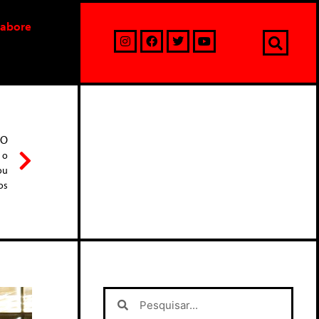
labore
MO
: o
ou
os