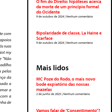
O fim do Direito: hipóteses acerca
da morte de um princípio formal
do Ocidente
9 de outubro de 2024
Nenhum comentário
Bipolaridade de classe, La Haine e
nte com
Scarface
 apoios
9 de outubro de 2024
Nenhum comentário
às ruas
Not my
te “Não
cadilho
Mais lidos
s pelas
ença da
MC Poze do Rodo, o mais novo
rmada a
bode expiatório das nossas
mazelas
tamar a
2 de junho de 2025
Nenhum comentário
r com a
anha de
Vamos falar de “Consentimento”?