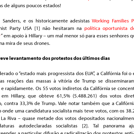
as de alguns poucos estados!
e Sanders, e os historicamente adesistas
Working Families P
ist Party USA [1] não hesitaram na
política oportunista d
r
” em apoio à Hillary – um mal menor só para esses senhores 
na mira de seus drones.
eve levantamento dos protestos dos últimos dias
erado o “estado mais progressista dos EUA”, a Califórnia foi o
as reações das massas à vitória de Trump se disseminara
e rapidamente. Os 55 votos indiretos da Califórnia se conce
 em Hillary, que obteve 61,5% (5.488.261) dos votos dire
o, contra 33,3% de Trump. Vale notar também que a Califórnia
 onde uma candidatura socialista mais teve votos, com os 38
a La Riva – quase metade dos votos depositados nacionalmen
daturas autodeclaradas socialistas [2]. Tal panorama a
ender a particular difusão e radicalização dos protestos ant