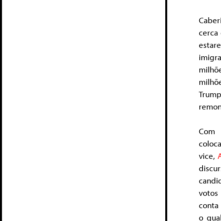
Caberi
cerca
estare
imigr
milhõ
milhõ
Trump 
remon
Com 1
coloc
vice,
discur
candi
votos
conta 
o qua