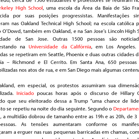
rkeley High School
, uma escola da Área da Baía de São Fra
cida por suas posições progressistas. Manifestações sim
eram nas Oakland Technical High School; na escola católica p
p O’Dowd, também em Oakland, e na San Jose’s Lincoln High S
dade de San Jose. Outras 1500 pessoas são noticia
festando na
Universidade da Califórnia
, em Los Angeles.
das se repetiram em Seattle, Phoenix e duas outras cidades 
ía – Richmond e El Cerrito. Em Santa Ana, 650 pessoas
ilizadas nos atos de rua, e em San Diego mais algumas centen
kland, em especial, os protestos assumiram sua dimensã
alizada.
Iniciado
poucas horas após o discurso de Hillary C
do que seu eleitorado dessa a Trump “uma chance de lider
to se repetiu na noite do dia seguinte. Segundo o
Departame
a
, a multidão dobrou de tamanho entre as 19h e as 20h, de 3 
essoas. As tensões aumentaram conforme os manifes
aram a erguer nas ruas pequenas barricadas em chamas, com