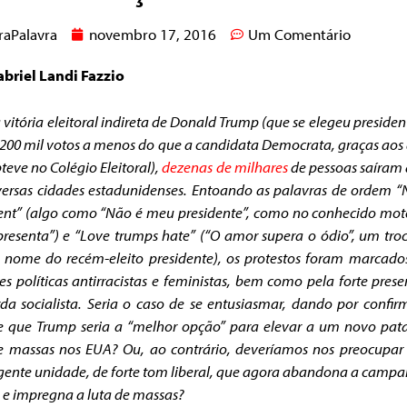
raPalavra
novembro 17, 2016
Um Comentário
abriel Landi Fazzio
 vitória eleitoral indireta de Donald Trump (que se elegeu preside
200 mil votos a menos do que a candidata Democrata, graças aos
teve no Colégio Eleitoral),
dezenas de milhares
de pessoas saíram 
ersas cidades estadunidenses.
Entoando as palavras de ordem “
ent” (algo como “Não é meu presidente”, como no conhecido mo
resenta”) e “Love trumps hate” (“O amor supera o ódio”, um tro
nome do recém-eleito presidente), os protestos foram marcado
es políticas antirracistas e feministas, bem como pela forte pres
da socialista. Seria o caso de se entusiasmar, dando por confi
e que Trump seria a “melhor opção” para elevar a um novo pa
e massas nos EUA? Ou, ao contrário, deveríamos nos preocupa
ente unidade, de forte tom liberal, que agora abandona a camp
y e impregna a luta de massas?