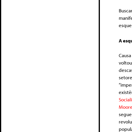
Busca
manif
esquer
A esqu
Causa
volto
desca
seto
“impe
exist
Social
Moor
segue
revol
popul