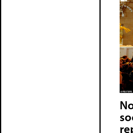
No
so
re