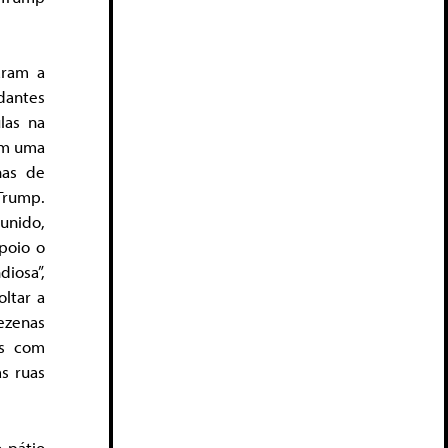
aram a
dantes
las na
ram uma
nas de
Trump.
unido,
poio o
diosa”,
ltar a
ezenas
os com
s ruas
 pátio