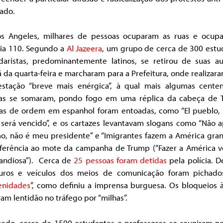
ado.
s Angeles, milhares de pessoas ocuparam as ruas e ocup
ia 110. Segundo a
Al Jazeera
, um grupo de cerca de 300 estu
daristas, predominantemente latinos, se retirou de suas au
da quarta-feira e marcharam para a Prefeitura, onde realiza
estação “breve mais enérgica”, à qual mais algumas cente
as se somaram, pondo fogo em uma réplica da cabeça de 
ras de ordem em espanhol foram entoadas, como “El pueblo, 
 será vencido”, e os cartazes levantavam slogans como “Não a
o, não é meu presidente” e “Imigrantes fazem a América gran
ferência ao mote da campanha de Trump (“Fazer a América vo
randiosa”). Cerca de
25 pessoas foram detidas
pela polícia. D
ros e veículos dos meios de comunicação foram pichad
enidades
”, como definiu a imprensa burguesa. Os bloqueios à
am lentidão no tráfego por “milhas”.
cedo, cerca de 1500 estudantes e professores se reuniram no