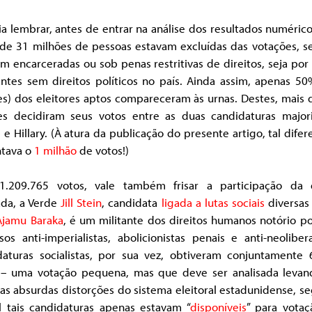
a lembrar, antes de entrar na análise dos resultados numéric
 de 31 milhões de pessoas estavam excluídas das votações, se
m encarceradas ou sob penas restritivas de direitos, seja po
antes sem direitos políticos no país. Ainda assim, apenas 50
es) dos eleitores aptos compareceram às urnas. Destes, mais 
es decidiram seus votos entre as duas candidaturas majorit
e Hillary. (À atura da publicação do presente artigo, tal difer
tava o
1 milhão
de votos!)
.209.765 votos, vale também frisar a participação da 
ada, a Verde
Jill Stein
, candidata
ligada a lutas sociais
diversas 
Ajamu Baraka
, é um militante dos direitos humanos notório p
sos anti-imperialistas, abolicionistas penais e anti-neoliber
daturas socialistas, por sua vez, obtiveram conjuntamente 
 – uma votação pequena, mas que deve ser analisada leva
as absurdas distorções do sistema eleitoral estadunidense, 
l tais candidaturas apenas estavam “
disponíveis
” para votaç