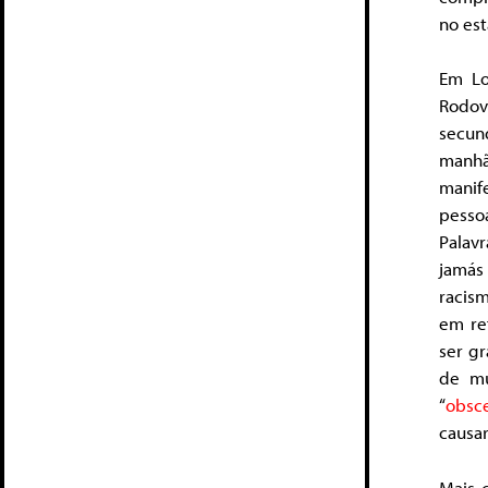
no est
Em Lo
Rodov
secun
manhã 
manif
pesso
Palav
jamás
racism
em re
ser g
de mu
“
obsc
causar
Mais 