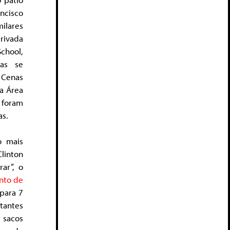
ncisco
ilares
rivada
chool,
das se
 Cenas
da Área
 foram
as.
o mais
linton
ar”, o
nto de
para 7
tantes
 sacos