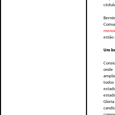
cédul
Berni
Comun
meno
estão 
Um br
Consid
onde 
ampla 
todos
estad
estado
Glori
candi
compre