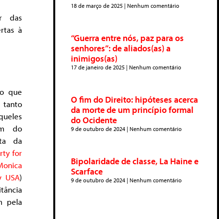
18 de março de 2025
Nenhum comentário
ar das
rtas à
“Guerra entre nós, paz para os
senhores”: de aliados(as) a
inimigos(as)
17 de janeiro de 2025
Nenhum comentário
ão que
O fim do Direito: hipóteses acerca
 tanto
da morte de um princípio formal
queles
do Ocidente
em do
9 de outubro de 2024
Nenhum comentário
ota da
rty for
Bipolaridade de classe, La Haine e
Monica
Scarface
ty USA
)
9 de outubro de 2024
Nenhum comentário
tância
m pela