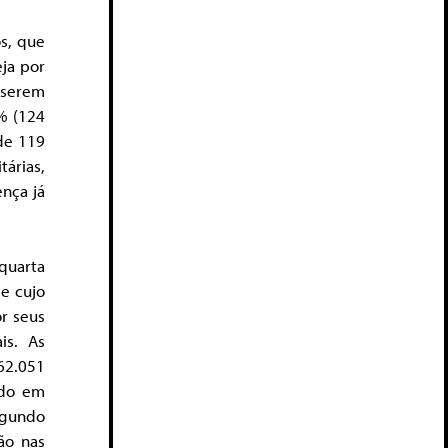
os, que
ja por
r serem
% (124
de 119
árias,
ença já
quarta
e cujo
or seus
ais. As
62.051
ndo em
segundo
ão nas