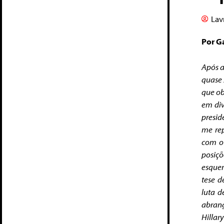
Lav
Por G
Após a
quase 
que ob
em div
presid
me rep
com o 
posiçõ
esquer
tese d
luta d
abrang
Hillar