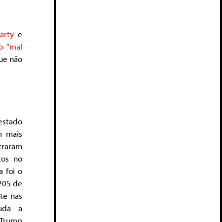
arty
e
o “mal
que não
 estado
m mais
ntraram
tos no
 foi o
.205 de
te nas
juda a
i-Trump