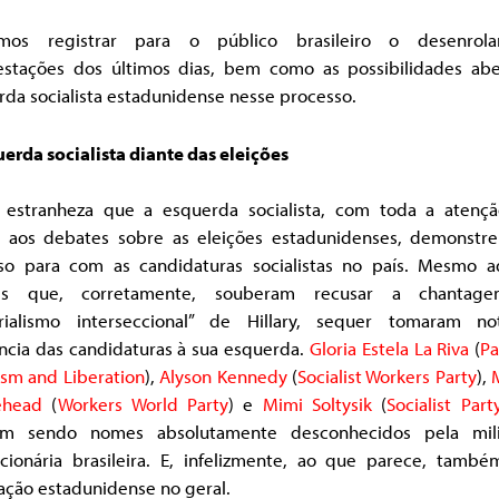
mos registrar para o público brasileiro o desenrol
estações dos últimos dias, bem como as possibilidades abe
da socialista estadunidense nesse processo.
erda socialista diante das eleições
 estranheza que a esquerda socialista, com toda a atenç
u aos debates sobre as eleições estadunidenses, demonstre
so para com as candidaturas socialistas no país. Mesmo a
res que, corretamente, souberam recusar a chantag
rialismo interseccional” de Hillary, sequer tomaram n
ência das candidaturas à sua esquerda.
Gloria Estela La Riva
(
Pa
ism and Liberation
),
Alyson Kennedy
(
Socialist Workers Party
),
ehead
(
Workers World Party
) e
Mimi Soltysik
(
Socialist Par
m sendo nomes absolutamente desconhecidos pela mili
ucionária brasileira. E, infelizmente, ao que parece, també
ação estadunidense no geral.