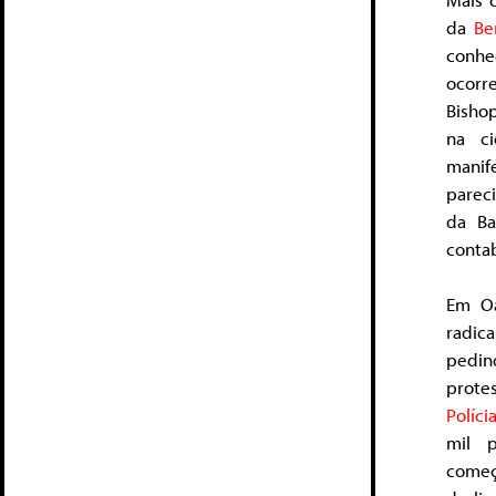
da
Be
conhe
ocorr
Bisho
na ci
mani
pareci
da Ba
contab
Em Oa
radic
pedin
protes
Políci
mil p
começ