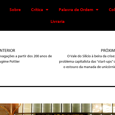
Sobre
Crítica
Palavra de Ordem
Co
Livraria
NTERIOR
PRÓXI
ivagações a partir dos 200 anos de
O Vale do Silício à beira da crise
ugène Pottier
problema capitalista das “start-ups” 
o estouro da manada de unicórni