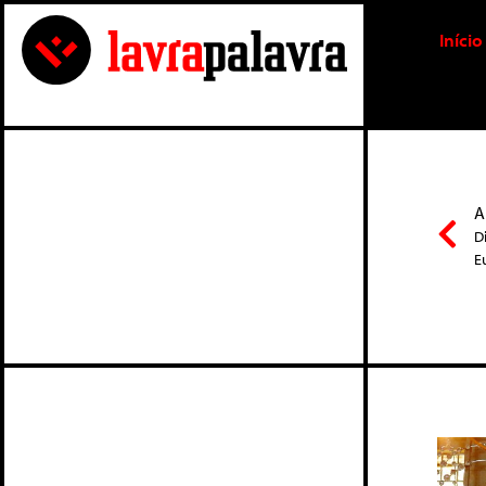
Início
A
D
E